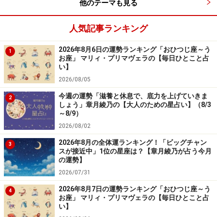
他のテーマも見る
人気記事ランキング
2026年8月6日の運勢ランキング「おひつじ座～う
1
お座」 マリィ・プリマヴェラの【毎日ひとこと占
い】
2026/08/05
今週の運勢「滋養と休息で、底力を上げていきま
2
しょう」章月綾乃の【大人のための星占い】（8/3
～8/9）
2026/08/02
2026年8月の全体運ランキング！「ビッグチャン
3
スが接近中」1位の星座は？【章月綾乃が占う今月
の運勢】
2026/07/31
2026年8月7日の運勢ランキング「おひつじ座～う
4
お座」 マリィ・プリマヴェラの【毎日ひとこと占
い】