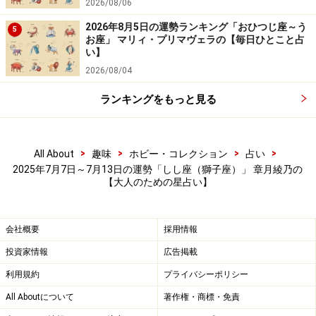
2026/08/06
2026年8月5日の運勢ランキング「おひつじ座～う
5
お座」 マリィ・プリマヴェラの【毎日ひとこと占
い】
2026/08/04
ランキングをもっと見る
>
>
>
>
All About
趣味
ホビー・コレクション
占い
2025年7月7日～7月13日の運勢「しし座（獅子座）」 章月綾乃の
【大人のための星占い】
会社概要
採用情報
投資家情報
広告掲載
利用規約
プライバシーポリシー
All Aboutについて
著作権・商標・免責