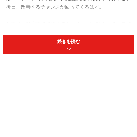
後日、改善するチャンスが回ってくるはず。
仕事は、順序立てて進めるとスムーズ。詰まっても飛ば
さずに終わるまで取り組むのが早いでしょう。
続きを読む
オフは、伝統文化に触れてみて。古きよきデザインに魅
せられることも。
愛は、感謝を伝えて。
＞【12星座別】あなたが“夏”を有意義に過ごすために必
要なこと！
＞【今週の運勢】他の星座の運勢を見る
※記事内容は執筆時点のものです。最新の内容をご確認くださ
い。