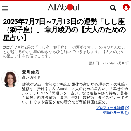
2025年7月7日～7月13日の運勢「しし座
（獅子座）」 章月綾乃の【大人のための
星占い】
2025年7月第2週の「しし座（獅子座）」の運勢です。この時期どんなこ
とが起こるのか、星の動きからひも解いていきましょう。【大人のため
の星占い】をお届けします。
更新日：
2025年07月07日
章月 綾乃
占い ガイド
雑誌やWeb、書籍など幅広い媒体で占いや心理テストの執筆・
監修を手掛ける。All About「大人のための星占い」「幸せのカ
ルテ」、GINZA「開運レター占い」など連載を多く持ち、著書
も多数。西洋占星術、周易、手相、数秘術、ダイスやカード占
い、しぐさや言葉グセの研究など守備範囲は広め。
プロフィール詳細
執筆記事一覧