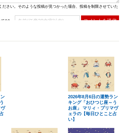
ラン
2026年8月6日の運勢ラン
う
キング「おひつじ座～う
マヴ
お座」 マリィ・プリマヴ
占
ェラの【毎日ひとこと占
い】