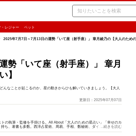
ツ・レジャー
ペット
2025年7月7日～7月13日の運勢「いて座（射手座）」 章月綾乃の【大人のため
日の運勢「いて座（射手座）」 章月
い】
時期どんなことが起こるのか、星の動きからひも解いていきましょう。【大人
更新日：2025年07月07日
の執筆・監修を手掛ける。All About「大人のための星占い」「幸せのカ
多く持ち、著書も多数。西洋占星術、周易、手相、数秘術、ダイスやカード占
...続きを読む
。