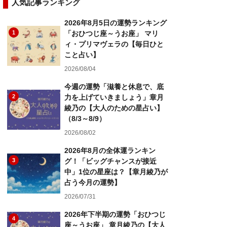
人気記事ランキング
2026年8月5日の運勢ランキング
1
「おひつじ座～うお座」 マリ
ィ・プリマヴェラの【毎日ひと
こと占い】
2026/08/04
今週の運勢「滋養と休息で、底
2
力を上げていきましょう」章月
綾乃の【大人のための星占い】
（8/3～8/9）
2026/08/02
2026年8月の全体運ランキン
3
グ！「ビッグチャンスが接近
中」1位の星座は？【章月綾乃が
占う今月の運勢】
2026/07/31
2026年下半期の運勢「おひつじ
4
座～うお座」 章月綾乃の【大人