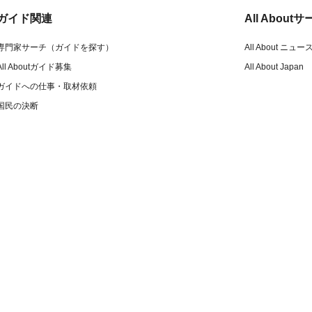
ガイド関連
All Abou
専門家サーチ（ガイドを探す）
All About ニュー
All Aboutガイド募集
All About Japan
ガイドへの仕事・取材依頼
国民の決断