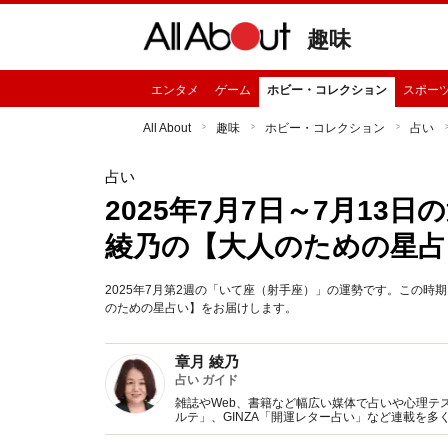
趣味
エンタメ
ゲーム
ホビー・コレクション
スポー
All About
趣味
ホビー・コレクション
占い
占い
2025年7月7日～7月13
綾乃の【大人のための星占
2025年7月第2週の「いて座（射手座）」の運勢です。この
のための星占い】をお届けします。
章月 綾乃
占い ガイド
雑誌やWeb、書籍など幅広い媒体で占いや心理テスト
ルテ」、GINZA「開運レター占い」など連載を
い、しぐさや言葉グセの研究など守備範囲は広め