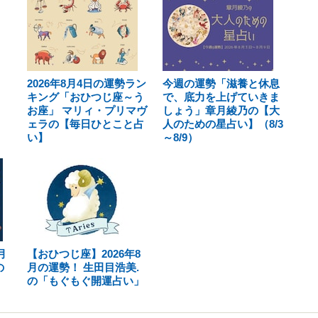
2026年8月4日の運勢ラン
今週の運勢「滋養と休息
キング「おひつじ座～う
で、底力を上げていきま
お座」 マリィ・プリマヴ
しょう」章月綾乃の【大
ェラの【毎日ひとこと占
人のための星占い】（8/3
い】
～8/9）
月
【おひつじ座】2026年8
の
月の運勢！ 生田目浩美.
の「もぐもぐ開運占い」