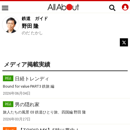
鉄道
ガイド
野田 隆
のだ たかし
メディア掲載実績
日経トレンディ
雑誌
Bound for value PART3 鉄旅 編
2026年06月04日
男の隠れ家
雑誌
旅人たちの風景 03 鉄道ひとり旅、四国編 野田 隆
2026年03月27日
テレビ