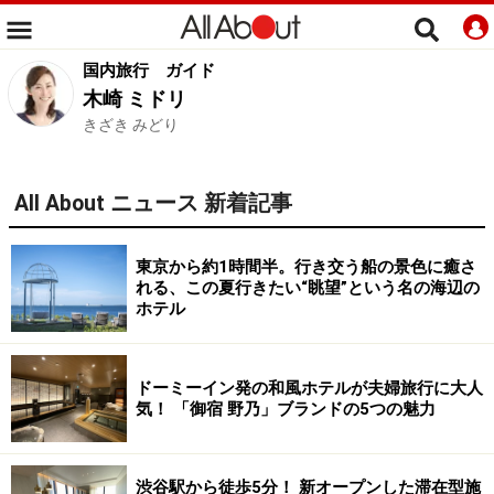
国内旅行
ガイド
木崎 ミドリ
きざき みどり
All About ニュース 新着記事
東京から約1時間半。行き交う船の景色に癒さ
れる、この夏行きたい“眺望”という名の海辺の
ホテル
ドーミーイン発の和風ホテルが夫婦旅行に大人
気！ 「御宿 野乃」ブランドの5つの魅力
渋谷駅から徒歩5分！ 新オープンした滞在型施