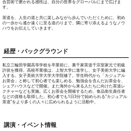
合芸術で磨かれる感性は、自分の世界をグローバルにまで広げま
す。

茶道を、人生の道と共に楽しみながら歩んでいただくために、初め
の一歩から遙か遠くに至る道のりまで、隣に寄り添えるようなノウ
ハウをお伝えしていきます。
経歴・バックグラウンド
私立三輪田学園高等学校を卒業前に、裏千家茶道千宗室家元で初級
許状を獲得。高校卒業後は、上智大学に進学し、女子美術大学に編
入する。女子美術大学大学大学院修了。学生時代から「カジュアル
お茶会」と称して初心者でも楽しめる、勉強会を含んだお茶会を、
シェアハウスなどで開催。また海外から来る人たちに向けた茶道レ
クチャーなども実施。広くお茶会を開催するため、食品衛生責任者
などの資格も取得した。初心者でも1日3分で始められる“カジュアル
茶道”をより多くの人々に広められるように活動中。
講演・イベント情報