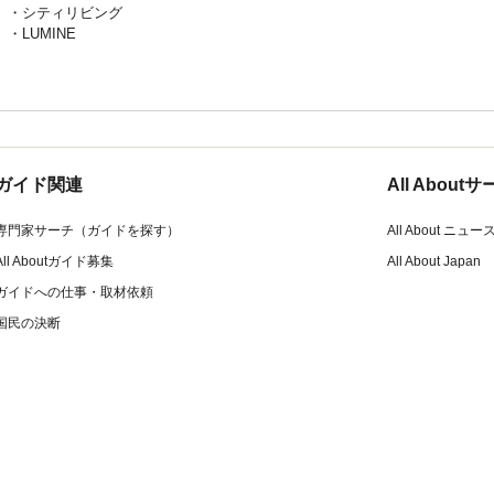
・シティリビング
・LUMINE
ガイド関連
All Abou
専門家サーチ（ガイドを探す）
All About ニュー
All Aboutガイド募集
All About Japan
ガイドへの仕事・取材依頼
国民の決断