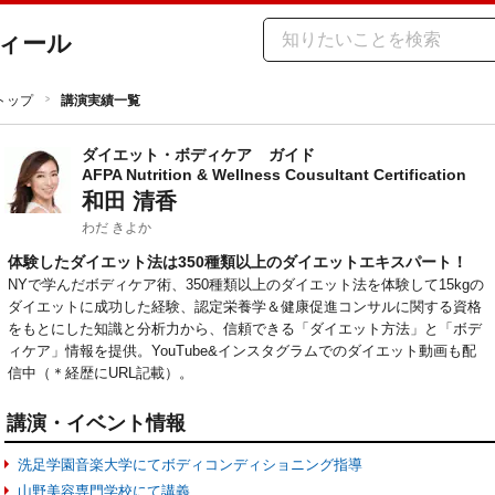
ィール
トップ
講演実績一覧
ダイエット・ボディケア
ガイド
AFPA Nutrition & Wellness Cousultant Certification
和田 清香
わだ きよか
体験したダイエット法は350種類以上のダイエットエキスパート！
NYで学んだボディケア術、350種類以上のダイエット法を体験して15kgの
ダイエットに成功した経験、認定栄養学＆健康促進コンサルに関する資格
をもとにした知識と分析力から、信頼できる「ダイエット方法」と「ボデ
ィケア」情報を提供。YouTube&インスタグラムでのダイエット動画も配
信中（＊経歴にURL記載）。
講演・イベント情報
洗足学園音楽大学にてボディコンディショニング指導
山野美容専門学校にて講義