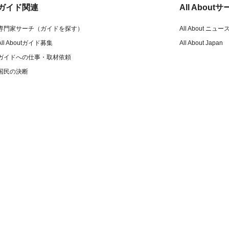
ガイド関連
All Abou
専門家サーチ（ガイドを探す）
All About ニュー
All Aboutガイド募集
All About Japan
ガイドへの仕事・取材依頼
国民の決断