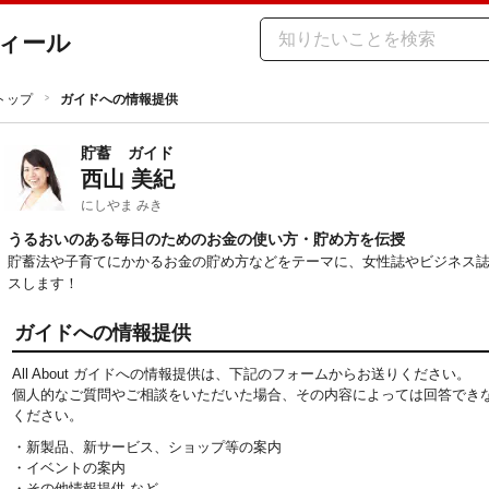
ィール
トップ
ガイドへの情報提供
貯蓄
ガイド
西山 美紀
にしやま みき
うるおいのある毎日のためのお金の使い方・貯め方を伝授
貯蓄法や子育てにかかるお金の貯め方などをテーマに、女性誌やビジネス
スします！
ガイドへの情報提供
All About ガイドへの情報提供は、下記のフォームからお送りください。
個人的なご質問やご相談をいただいた場合、その内容によっては回答でき
ください。
・新製品、新サービス、ショップ等の案内
・イベントの案内
・その他情報提供 など