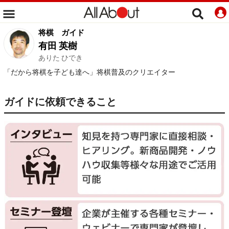
将棋
ガイド
有田 英樹
ありた ひでき
「だから将棋を子ども達へ」将棋普及のクリエイター
ガイドに依頼できること