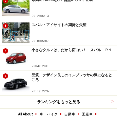
2
2012/06/13
スバル・アイサイトの期待と失望
3
2010/05/07
小さなクルマは、だから面白い！ スバル Ｒ１
4
2004/12/31
品質、デザイン良しのインプレッサの気になると
5
ころ
2011/12/26
ランキングをもっと見る
>
>
>
>
All About
車・バイク
自動車
国産車