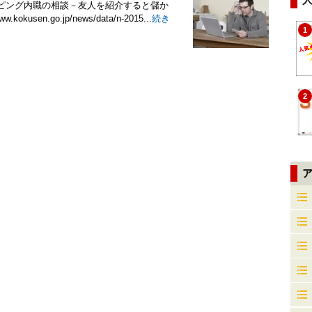
ッピング内職の相談－友人を紹介すると儲か
n.go.jp/news/data/n-2015...
続き
1
2