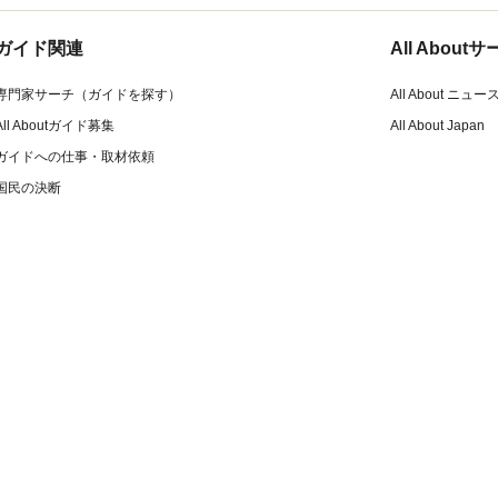
ガイド関連
All Abou
専門家サーチ（ガイドを探す）
All About ニュー
All Aboutガイド募集
All About Japan
ガイドへの仕事・取材依頼
国民の決断