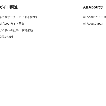
ガイド関連
All Abou
専門家サーチ（ガイドを探す）
All About ニュー
All Aboutガイド募集
All About Japan
ガイドへの仕事・取材依頼
国民の決断