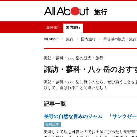
旅行
海外旅行
国内旅行
All About
旅行
国内旅行
甲信越の観光・旅行
諏訪・蓼科・八ヶ岳の観光・旅行
諏訪・蓼科・八ヶ岳のおす
諏訪・蓼科・八ヶ岳に行くのなら、ぜひ買うことを
渡して、喜ばれること間違いなし！
記事一覧
長野の自然な旨みのジャム 「サンクゼー
投稿記事
美味しくて瓶も可愛いのでお土産にぴったり長野県