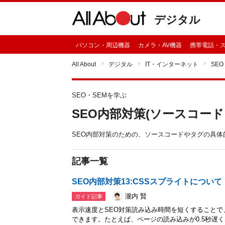
デジタル
パソコン・周辺機器
カメラ・AV機器
携帯電話・
All About
デジタル
IT・インターネット
SE
SEO・SEMを学ぶ
SEO内部対策(ソースコー
SEO内部対策のための、ソースコードやタグの具
記事一覧
SEO内部対策13:CSSスプライトについて
瀧内 賢
ガイド記事
表示速度とSEO対策読み込み時間を短くすること
できます。たとえば、ページの読み込みが0.5秒遅