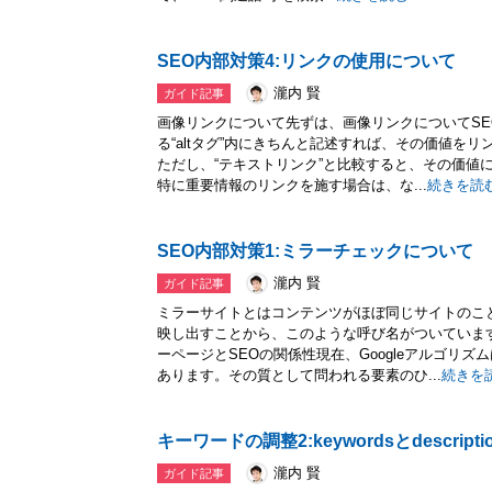
SEO内部対策4:リンクの使用について
瀧内 賢
ガイド記事
画像リンクについて先ずは、画像リンクについてS
る“altタグ”内にきちんと記述すれば、その価値を
ただし、“テキストリンク”と比較すると、その価値
特に重要情報のリンクを施す場合は、な...
続きを読
SEO内部対策1:ミラーチェックについて
瀧内 賢
ガイド記事
ミラーサイトとはコンテンツがほぼ同じサイトのこ
映し出すことから、このような呼び名がついていま
ーページとSEOの関係性現在、Googleアルゴリ
あります。その質として問われる要素のひ...
続きを
キーワードの調整2:keywordsとdescript
瀧内 賢
ガイド記事