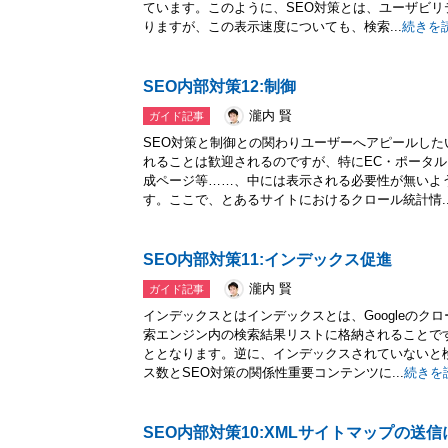
ています。このように、SEO対策とは、ユーザビ
りますが、この表示速度についても、検索...
続きを
SEO内部対策12:制御
瀧内 賢
ガイド記事
SEO対策と制御との関わりユーザーへアピールし
れることは歓迎されるのですが、特にEC・ポータ
成ページ等……、中には表示される必要性が無いよ
す。ここで、とあるサイトにおけるクロール統計情..
SEO内部対策11:インデックス促進
瀧内 賢
ガイド記事
インデックスとはインデックスとは、Googleのク
索エンジン内の検索結果リストに格納されることで
ととなります。逆に、インデックスされていないと
ス数とSEO対策の関係性重要コンテンツに...
続きを
SEO内部対策10:XMLサイトマップの送