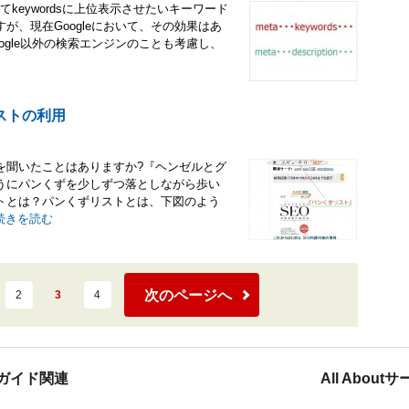
ついてkeywordsに上位表示させたいキーワード
、現在Googleにおいて、その効果はあ
gle以外の検索エンジンのことも考慮し、
ストの利用
を聞いたことはありますか?『ヘンゼルとグ
うにパンくずを少しずつ落としながら歩い
トとは？パンくずリストとは、下図のよう
続きを読む
次のページへ
2
3
4
ガイド関連
All Abou