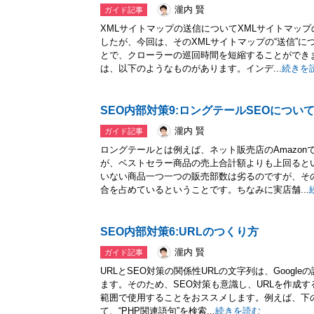
瀧内 賢
ガイド記事
XMLサイトマップの送信についてXMLサイトマッ
したが、今回は、そのXMLサイトマップの“送信”
とで、クローラーの巡回時間を短縮することができ
は、以下のようなものがあります。インデ...
続きを
SEO内部対策9:ロングテールSEOについ
瀧内 賢
ガイド記事
ロングテールとは例えば、ネット販売店のAmazo
が、ベストセラー商品の売上合計額よりも上回ると
いない商品一つ一つの販売部数は劣るのですが、そ
合を占めているということです。ちなみに実店舗...
SEO内部対策6:URLのつくり方
瀧内 賢
ガイド記事
URLとSEO対策の関係性URLの文字列は、Goog
ます。そのため、SEO対策も意識し、URLを作成
範囲で使用することをおススメします。例えば、下の検
て、“PHP関連語句”を検索...
続きを読む