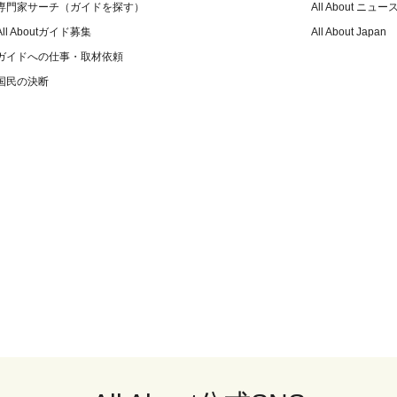
専門家サーチ（ガイドを探す）
All About ニュー
All Aboutガイド募集
All About Japan
ガイドへの仕事・取材依頼
国民の決断