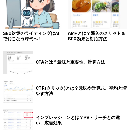
SEO対策のライティングはAI
AMPとは？導入のメリット＆
でおこなう時代へ！
SEO効果と対応方法
今回は、その為に必要な、サイト内の制御方法について
解説していきます。
CPAとは？意味と重要性、計算方法
robots.txtについて
robots metaタグについて
CTR(クリック)とは？意味や計算式、平均と増
やす方法
※他、.htaccessによる制御方法もあります
インプレッションとは？PV・リーチとの違
い、広告効果