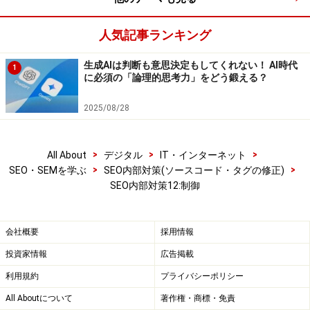
インデックスはされなくとも、検索結果にURLのみ
表示される場合があります
人気記事ランキング
他のサイトからリンクされていたり、URLが記載さ
生成AIは判断も意思決定もしてくれない！ AI時代
れている場合は、インデックスされやすいという危
1
に必須の「論理的思考力」をどう鍛える？
険性もあります→後ほどご説明する、meta要素内に
記述しアクセスブロックする方が無難です。
2025/08/28
Googleのロボットは概ね従いますが、特に他の検索
エンジンにおいては、必ずしも強制力があるという
>
>
>
All About
デジタル
IT・インターネット
わけではありません。どちらかというと“依頼”に近
>
>
SEO・SEMを学ぶ
SEO内部対策(ソースコード・タグの修正)
SEO内部対策12:制御
いかもしれません。その為、機密情報の保護には、
パスワードの使用をおすすめします。
会社概要
採用情報
投資家情報
広告掲載
利用規約
プライバシーポリシー
All Aboutについて
著作権・商標・免責