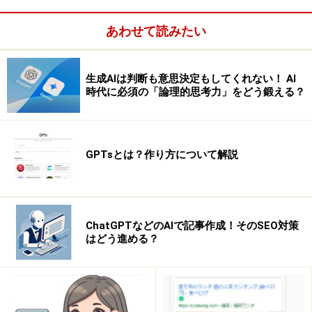
良質なコンテンツのインデックス数を増やすかも重要な
あわせて読みたい
要因のひとつとなっています。
まとめると、クロール数を上げることも勿論必要です
生成AIは判断も意思決定もしてくれない！ AI
時代に必須の「論理的思考力」をどう鍛える？
が、その限られたクロール数(資源)の中で、検索エンジ
ンに対し如何に重要コンテンツを巡回してもらい、認識
してもらえるかの改善も、重要なSEO対策のひとつとな
ってきます。
GPTsとは？作り方について解説
ChatGPTなどのAIで記事作成！そのSEO対策
はどう進める？