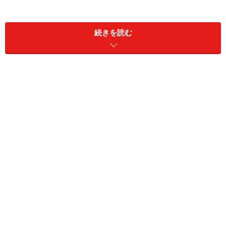
続きを読む
また、インデックス数においても、数が多いほどSEOに
おいても有利な傾向がありますが、同時に、その質・中
身も問われています。
つまり、数だけでの判断ではなく、中身に問題があった
り等、例えば、無関係な情報や重複コンテンツのような
ものが多いと、全体としての質が損なわれる為、如何に