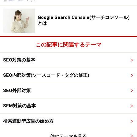
robots.txt
Google Search Console(サーチコンソール)
robots.txtファイルというものをサーバー側に設置し、対
とは
象ページのアクセス制限等、クローラーの巡回制御を行
います。
この記事に関連するテーマ
ただ、アクセス拒否の際、仕組みとしては……アクセス不
SEO対策の基本
可能なことから結果としてインデックスすることができ
ないということになります。
SEO内部対策(ソースコード・タグの修正)
SEO外部対策
SEM対策の基本
robots.txtの注意点
検索連動型広告の始め方
他のテーマも見る