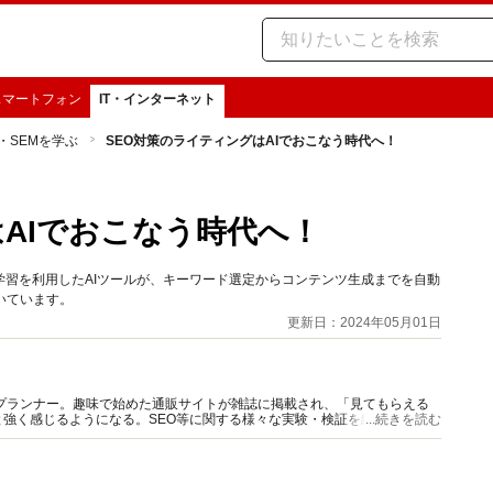
スマートフォン
IT・インターネット
O・SEMを学ぶ
SEO対策のライティングはAIでおこなう時代へ！
はAIでおこなう時代へ！
学習を利用したAIツールが、キーワード選定からコンテンツ生成までを自動
いています。
更新日：2024年05月01日
グプランナー。趣味で始めた通販サイトが雑誌に掲載され、「見てもらえる
強く感じるようになる。SEO等に関する様々な実験・検証を繰り返し、現
...続きを読む