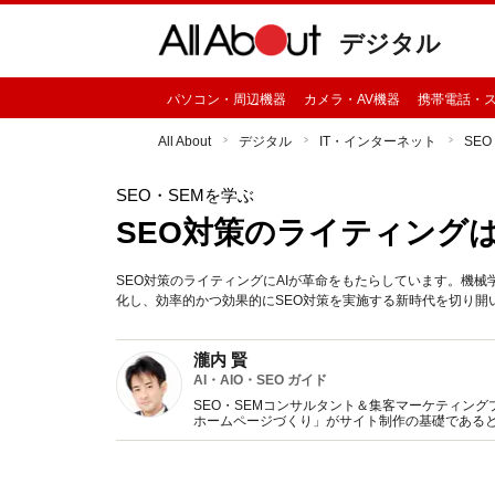
デジタル
パソコン・周辺機器
カメラ・AV機器
携帯電話・
All About
デジタル
IT・インターネット
SE
SEO・SEMを学ぶ
SEO対策のライティング
SEO対策のライティングにAIが革命をもたらしています。機械
化し、効率的かつ効果的にSEO対策を実施する新時代を切り開
瀧内 賢
AI・AIO・SEO ガイド
SEO・SEMコンサルタント＆集客マーケティン
ホームページづくり」がサイト制作の基礎であると
在に至る。