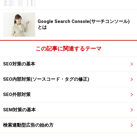
す。画像ではSEO効果をあまり期待できません。
Google Search Console(サーチコンソール)
とは
SEO効果について
※作成上の留意点を踏まえたうえで……
この記事に関連するテーマ
1.検索ロボットに対し、サイト内の階層・リンク構造を
SEO対策の基本
アピールできます(※サイトマップと同様)。尚且つ、巡回
SEO内部対策(ソースコード・タグの修正)
しやすくなります。
SEO外部対策
2.アンカーテキストによる内部リンク効果で、リンク先
ページの評価を高めることができます。
SEM対策の基本
3.階層の深いページもインデックスされやすくなりま
検索連動型広告の始め方
す。