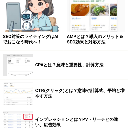
2.階層構造に準じて、階層の上位(大凡TOPページ)から記
述していきます。最後に、現在位置のページが右端にき
ます。
SEO対策のライティングはAI
AMPとは？導入のメリット＆
3.現在ページを表す右端の項目は、リンクを設定しませ
でおこなう時代へ！
SEO効果と対応方法
ん。なぜならば、当ページを表すものなので、無駄なク
リックをさせないという理由があります。
CPAとは？意味と重要性、計算方法
4.パンくずリストの項目名はページ自体を表す名前とな
ります。その為、出来るだけページタイトル(titleタグ参
照)と一致させたものが望ましいです。ただ、文字数が多
CTR(クリック)とは？意味や計算式、平均と増
い場合は、全てを記述することが難しくなるため、タイ
やす方法
トルを端的に表したものを記述しましょう(※ユーザビリ
ティに配慮し、1行で収めましょう)。
インプレッションとは？PV・リーチとの違
い、広告効果
5.リンクは画像ではなくアンカーテキストを使用しま