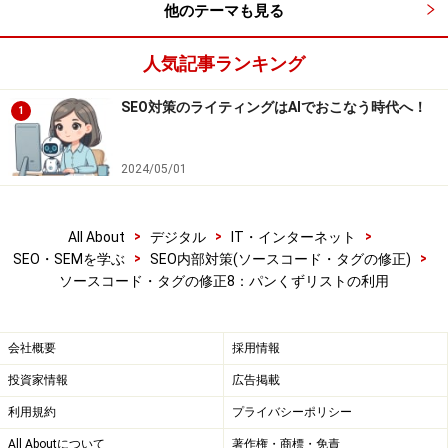
他のテーマも見る
それでは、次ページにて、実際の作成について解説して
人気記事ランキング
いきます。
SEO対策のライティングはAIでおこなう時代へ！
※記事内容は執筆時点のものです。最新の内容をご確認くださ
1
い。
※OSやアプリ、ソフトのバージョンによっては画面表示、操作方
法が異なる可能性があります。
2024/05/01
次のページへ
1
/
2
>
>
>
All About
デジタル
IT・インターネット
>
>
SEO・SEMを学ぶ
SEO内部対策(ソースコード・タグの修正)
ソースコード・タグの修正8：パンくずリストの利用
会社概要
採用情報
投資家情報
広告掲載
利用規約
プライバシーポリシー
All Aboutについて
著作権・商標・免責