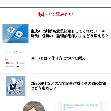
あわせて読みたい
生成AIは判断も意思決定もしてくれない！ AI
時代に必須の「論理的思考力」をどう鍛える？
パンくずリスト作成上のポイント
パンくずリストの作成にあたり、特に留意すべきポイン
GPTsとは？作り方について解説
トがあります。
1.パンくずリストをクリック後、移動先のページでも同
じ位置に配置されていると、ページの位置関係が直感的
ChatGPTなどのAIで記事作成！そのSEO対策
はどう進める？
に理解しやすくなります。特別な理由がある場合以外
は、全ページほぼ同じ場所に設置することをおすすめし
ます。