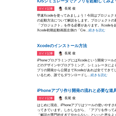
iOSシミュレータでアプリを起動してみよ
長尾 俊
ガイド記事
早速Xcodeを使ってみましょう！今回はプロジェ
の起動方法について解説をします。プロジェクトの
「プロジェクト」を作る必要があります。Xcode
Xcode初期起動画面左側の「Cre...
続きを読む
Xcodeのインストール方法
長尾 俊
ガイド記事
iPhoneプログラミングにはXcodeという開発ツ
どのデザインやプログラミング、シミュレータによ
プリの開発から公開までXcodeがあれば全てできて
いるため、誰でもダウンロードし...
続きを読む
iPhoneアプリ作り開発の流れと必要な道
長尾 俊
ガイド記事
はじめに現在、iPhoneアプリはツールの使いやす
ってきています。しかしながら、「アプリを作って
「解説が専門的すぎて分からない」といった声をよく耳