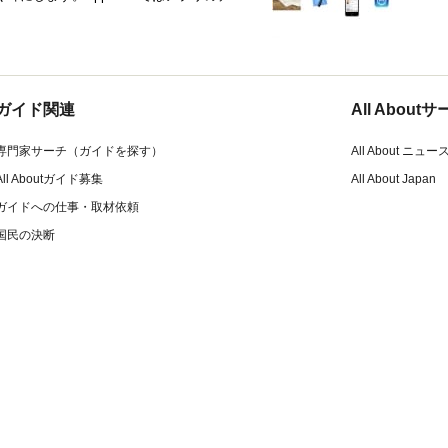
ガイド関連
All Abou
専門家サーチ（ガイドを探す）
All About ニュー
All Aboutガイド募集
All About Japan
ガイドへの仕事・取材依頼
国民の決断