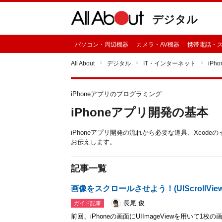
デジタル
パソコン・周辺機器
カメラ・AV機器
携帯電話・
All About
デジタル
IT・インターネット
iP
iPhoneアプリのプログラミング
iPhoneアプリ開発の基本
iPhoneアプリ開発の流れから必要な道具、Xco
お伝えします。
記事一覧
画像をスクロールさせよう！(UIScrollView
長尾 俊
ガイド記事
前回、iPhoneの画面にUIImageViewを用いて