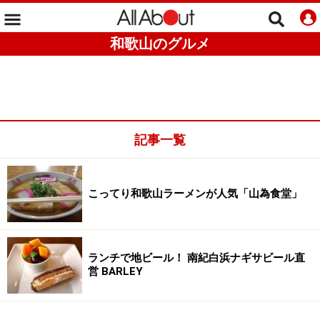
和歌山のグルメ
記事一覧
こってり和歌山ラーメンが人気「山為食堂」
ランチで地ビール！ 南紀白浜ナギサビール直
営 BARLEY