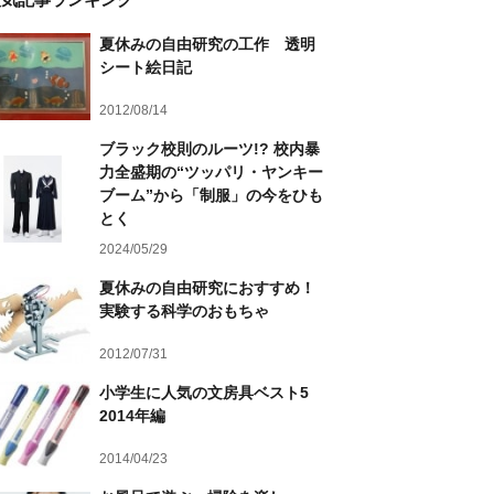
夏休みの自由研究の工作 透明
シート絵日記
2012/08/14
ブラック校則のルーツ!? 校内暴
力全盛期の“ツッパリ・ヤンキー
ブーム”から「制服」の今をひも
とく
2024/05/29
夏休みの自由研究におすすめ！
実験する科学のおもちゃ
2012/07/31
小学生に人気の文房具ベスト5
2014年編
2014/04/23