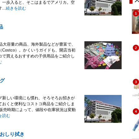
。一歩入ると、そこはまるでアメリカ。空
..
続きを読む
1
品
用品大容量の商品、海外製品などが豊富で、
2
ostco）。かくいうガイドも、開店当初
コで買えるおすすめの子供用品をご紹介し
む
グ
3
グ新しい環境にも慣れ、そろそろお招きが
ておくと便利なコストコ商品をご紹介しま
や販売時期によって、値段や在庫状況は変動
4
を読む
おしり拭き