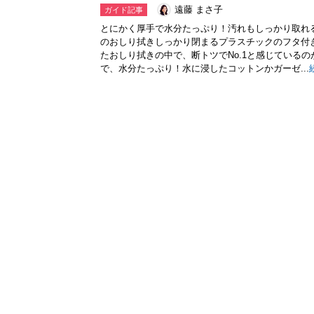
遠藤 まさ子
ガイド記事
とにかく厚手で水分たっぷり！汚れもしっかり取れ
のおしり拭きしっかり閉まるプラスチックのフタ付
たおしり拭きの中で、断トツでNo.1と感じている
で、水分たっぷり！水に浸したコットンかガーゼ...