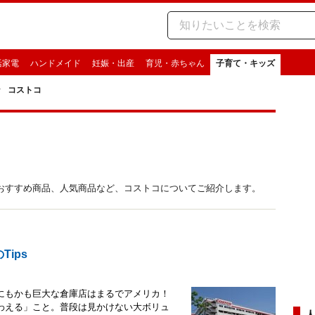
活家電
ハンドメイド
妊娠・出産
育児・赤ちゃん
子育て・キッズ
コストコ
おすすめ商品、人気商品など、コストコについてご紹介します。
ips
にもかも巨大な倉庫店はまるでアメリカ！
わえる」こと。普段は見かけない大ボリュ