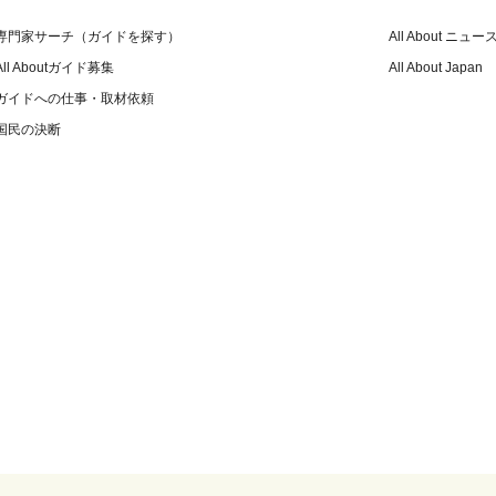
専門家サーチ（ガイドを探す）
All About ニュー
All Aboutガイド募集
All About Japan
ガイドへの仕事・取材依頼
国民の決断