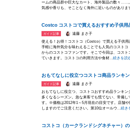
ームの商品群や巨大なカート、海外製品の数々……
気感や香りも、そことなく海外に近いものがあります.
Costco コストコで買えるおすすめ子供用
遠藤 まさ子
ガイド記事
使える！お得！コストコ（Costco）で買える子供
手軽に海外気分を味わえることでも人気のコストコ（C
からのコストコファンです。そこで今回は、コスト
ていきます。コストコの利用方法や食材...
続きを読
おもてなしに役立つコストコ商品ランキン
遠藤 まさ子
ガイド記事
おもてなしに役立つ、コストコおすすめ品ランキン
多くなるシーズン。急な来客でも慌てない、常備し
す。※価格は2012年1～5月現在の目安です。店舗
しますのでご注意ください。第10位オールウ...
続き
コストコ（カークランドシグネチャー）の