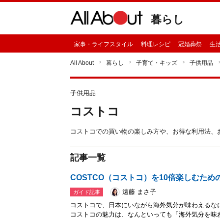
暮らし
家事・ライフスタイル
料理レシピ
冠婚葬祭
生
All About
暮らし
子育て・キッズ
子供用品
子供用品
コストコ
コストコでの買い物の楽しみ方や、お得な利用法、
記事一覧
COSTCO（コストコ）を10倍楽しむためのT
遠藤 まさ子
ガイド記事
コストコで、日本にいながら海外気分が味わえるな
コストコの魅力は、なんといっても「海外気分を味