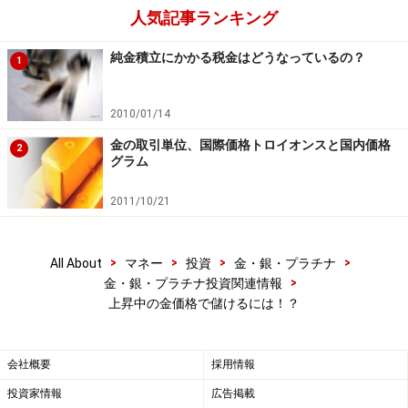
人気記事ランキング
純金積立にかかる税金はどうなっているの？
1
2010/01/14
金の取引単位、国際価格トロイオンスと国内価格
2
グラム
2011/10/21
>
>
>
>
All About
マネー
投資
金・銀・プラチナ
>
金・銀・プラチナ投資関連情報
上昇中の金価格で儲けるには！？
会社概要
採用情報
投資家情報
広告掲載