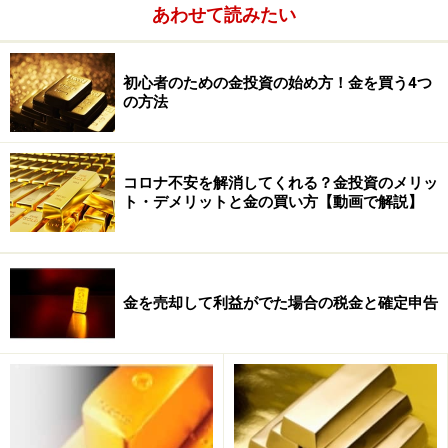
あわせて読みたい
グレードの低いものを採掘しますので、数量ベースでの
採掘量は増えることになりますが中身が問題です（参
初心者のための金投資の始め方！金を買う4つ
考：大西忠一: “環境のマインドとリテラシー”: 軽金属, 55
の方法
pp.186-197 (2005) .）。
コロナ不安を解消してくれる？金投資のメリッ
ト・デメリットと金の買い方【動画で解説】
金を売却して利益がでた場合の税金と確定申告