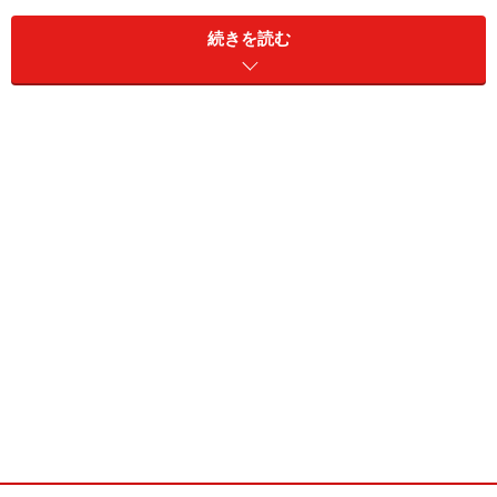
続きを読む
あと２２年で金が無くなる！？
ある資料では、金の採掘可能年数はあと２２年と計算さ
れています。さらに問題なのは、鉱石の含有率を示す
「カットオフグレード」と呼ばれるものがあるのです
が、現在それは０．０００３５%（百万分の３．５）ほ
どしかなく、さらに低くなってきていることで生産効
率、コストがかかってきていることです。枯渇が近づく
ほど低品位なものが使われ、また金価格が上昇したとき
にも無理をして供給を増やそうとするためにカットオフ