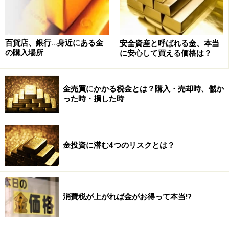
一方、需要の方ですが、約４０００トンの供給量のうち
３０００トン強が実需に使用されます。歯科治療や工業
百貨店、銀行…身近にある金
安全資産と呼ばれる金、本当
品にも使用されますが、大半は宝飾品でインドがダント
の購入場所
に安心して買える価格は？
ツの消費国となっています。インドは自国で宝飾品を加
工し、ドバイなど金が好きなアラブ諸国へ輸出してお
り、ITと並ぶ同国の主要輸出産品となっています。残り
金売買にかかる税金とは？購入・売却時、儲か
った時・損した時
が最近増えている投資の部分で、金塊、コインとして持
つものと、先物投資やETF（指数連動型上場投信）など
の投資用にリザーブされるものです。この投資部分が重
要になってきており、世界最大の年金基金であるアメリ
金投資に潜む4つのリスクとは？
カ・カリフォルニア州のカルパースが２００７年度より
商品への運用をテストすると発表しています。
消費税が上がれば金がお得って本当!?
順調にいけばカルパースにならって金で資産運用する他
の巨大年金ファンドや大学ファンドなどもでこようかと