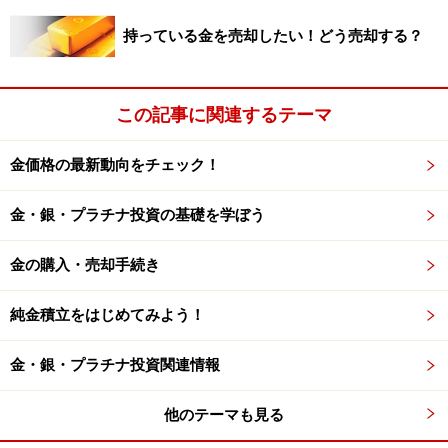
思われますし、日本を抜いて世界最大の外貨準備高（１
兆ドル）を持つ中国はその大半をドルばかりで保有して
持っている金を売却したい！どう売却する？
おり、他の経済大国並みに金へ分散することも予想され
ます。
この記事に関連するテーマ
上昇中とはいえ、まだまだ金は割安！
金価格の最新動向をチェック！
※記事内容は執筆時点のものです。最新の内容をご確認くださ
い。
金・銀・プラチナ投資の基礎を学ぼう
本記事の内容は一般的な情報提供を目的としており、特定の金融
商品や投資行動を推奨するものではありません。
投資や資産運用に関する最終的なご判断はご自身の責任において
金の購入・売却手続き
行ってください。
掲載情報の正確性・完全性については十分に配慮しております
が、その内容を保証するものではなく、これに基づく損失・損害
純金積立をはじめてみよう！
などについて当社は一切の責任を負いません。
最新の情報や詳細については、必ず各金融機関やサービス提供者
金・銀・プラチナ投資関連情報
の公式情報をご確認ください。
他のテーマも見る
次のページへ
1
/
2