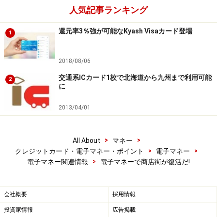
人気記事ランキング
還元率3％強が可能なKyash Visaカード登場
1
2018/08/06
交通系ICカード1枚で北海道から九州まで利用可能
2
に
2013/04/01
>
>
All About
マネー
>
>
クレジットカード・電子マネー・ポイント
電子マネー
>
電子マネー関連情報
電子マネーで商店街が復活だ!
会社概要
採用情報
投資家情報
広告掲載