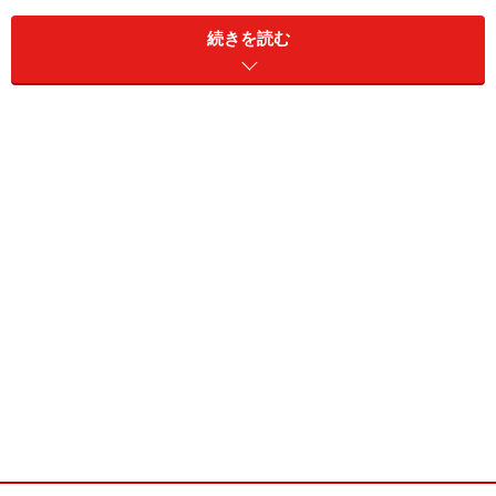
続きを読む
久里浜商店街で突然、ＷＡＯＮの普及が始
まった！
やはり難しいか、と諦めかけていたところに横須賀市久
里浜で新しい動きがでていると聞きました。久里浜とい
うのは三浦半島の町。昨年８月にジャスコ久里浜店がオ
ープン。それに合わせるように、２月には２４０店舗あ
る商店街のうち５０店でＷＡＯＮを導入して大いに盛り
上がっているというのです。
さっそく行ってみました。街の基点は京急久里浜駅。そ
こから５００メートルほど南下したところにジャスコ久