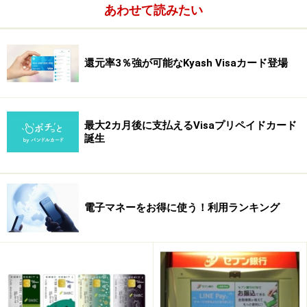
里浜店がありました。その間に挟まれるように久里浜商
あわせて読みたい
店街が広がっているのです。商店会協同組合の森下守久
理事長は、「イオンの出店の話があったときに、これは
還元率3％強が可能なKyash Visaカード登場
起爆剤になると思いました。それにはＷＡＯＮを使える
ようにして、私たち商店街全体がイオンのモールのよう
な関係になればうまくいく。これほどの不況になった
ら、お互いに助け合わないと共倒れになる。共存共栄の
最大2カ月後に支払えるVisaプリペイドカード
誕生
時代です」とその狙いを述べています。イオンのモール
に加わるのだから、同じ通貨のＷＡＯＮを使うのは当た
り前。なかにはイオンの特売日に合わせて２０日と３０
日に自らも５％割引をしてイオンに歩調を合わせている
電子マネーをお得に使う！利用ランキング
店もあるほどです。
※記事内容は執筆時点のものです。最新の内容をご確認くださ
い。
本記事の内容は一般的な情報提供を目的としており、特定の金融
商品や投資行動を推奨するものではありません。
投資や資産運用に関する最終的なご判断はご自身の責任において