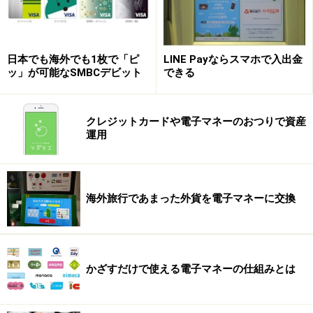
行ってください。
掲載情報の正確性・完全性については十分に配慮しております
が、その内容を保証するものではなく、これに基づく損失・損害
などについて当社は一切の責任を負いません。
最新の情報や詳細については、必ず各金融機関やサービス提供者
日本でも海外でも1枚で「ピ
LINE Payならスマホで入出金
の公式情報をご確認ください。
ッ」が可能なSMBCデビット
できる
次のページへ
1
/
2
クレジットカードや電子マネーのおつりで資産
運用
海外旅行であまった外貨を電子マネーに交換
かざすだけで使える電子マネーの仕組みとは