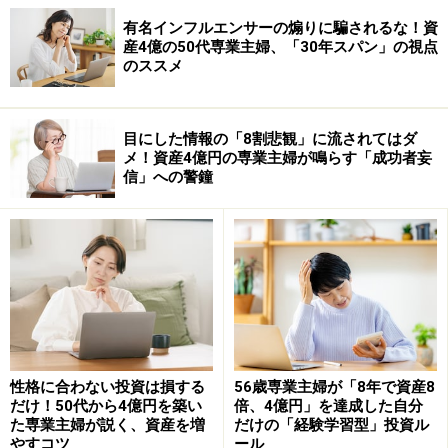
有名インフルエンサーの煽りに騙されるな！資
産4億の50代専業主婦、「30年スパン」の視点
のススメ
目にした情報の「8割悲観」に流されてはダ
メ！資産4億円の専業主婦が鳴らす「成功者妄
信」への警鐘
性格に合わない投資は損する
56歳専業主婦が「8年で資産8
だけ！50代から4億円を築い
倍、4億円」を達成した自分
た専業主婦が説く、資産を増
だけの「経験学習型」投資ル
やすコツ
ール