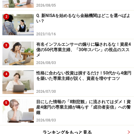
2026/08/05
Q. 新NISAを始めるなら金融機関はどこを選べばよ
2
い？
2023/10/16
有名インフルエンサーの煽りに騙されるな！資産4
3
億の50代専業主婦、「30年スパン」の視点のスス
メ
2026/08/03
性格に合わない投資は損するだけ！50代から4億円
4
を築いた専業主婦が説く、資産を増やすコツ
2026/07/30
目にした情報の「8割悲観」に流されてはダメ！資
5
産4億円の専業主婦が鳴らす「成功者妄信」への警
鐘
2026/08/03
ランキングをもっと見る