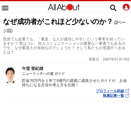
なぜ成功者がこれほど少ないのか？
(2ペー
ジ目)
投資でも起業でも、「素直」な人が成功しやすいという事実を知ってい
ますか？ 実はコレ、対人コミュニケーションの重要な一要素でもあるの
です。なぜ素直さが有効なのでしょうか？ そして私たちが意識すべき点
とは？
更新日：
2007年01月19日
午堂 登紀雄
ニューリッチへの道 ガイド
貯金70万円を１年で3億円の資産に成長させたガイドが、お金
持ちになる方法や考え方を伝授！
プロフィール詳細
執筆記事一覧