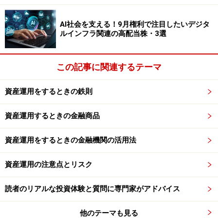
い。習慣になっている人は気持ち悪さを感じるかもしれ
AI社会を支える！9月権利で注目したいデジタ
ませんが、まず困ることは起こらないはずです。単に他
ルインフラ関連の高配当株・3選
人との話題についていけないくらいでしょうか。私も新
聞は夕方の疲れたときとか、週末にまとめて読んだりし
ています。それでも事業に必要な情報は入ってきます。
この記事に関連するテーマ
また、まとめ読みをすることで、むしろ事件の動きや全
資産運用をするときの鉄則
体像を把握することができますし、メディアの報道に世
の中がどう動くかを理解することもできます。
資産運用するときの金融商品
資産運用をするときの金融機関の活用法
＜朝にメールチェックしてはいけない＞
資産運用の注意点とリスク
次に、朝メールチェックはしない。チェックしなければ
読者のリアルな投資体験と質問に専門家がアドバイス
ならない場合も、緊急かつ重要なもの以外への返信に時
間を使うのはもったいないと思います。メールの多くは
他のテーマも見る