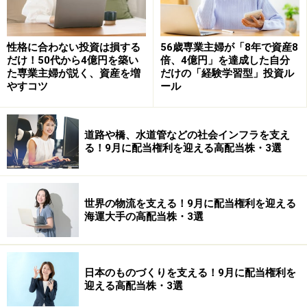
できるときに集中してやること。これが大原則です。で
はどうすればいいのか、ですが、簡単な方法をご紹介し
ます。
性格に合わない投資は損する
56歳専業主婦が「8年で資産8
だけ！50代から4億円を築い
倍、4億円」を達成した自分
た専業主婦が説く、資産を増
だけの「経験学習型」投資ル
やすコツ
ール
＜朝に新聞を読んではいけない＞
道路や橋、水道管などの社会インフラを支え
る！9月に配当権利を迎える高配当株・3選
まず、朝刊を朝読んではいけません。同様に、テレビの
ニュース番組を見たり、ネットニュースを見たりしては
いけません。澄み切った朝の時間を、事実情報を掴むこ
世界の物流を支える！9月に配当権利を迎える
となどに費やしてはいけません。株式投資をやってい
海運大手の高配当株・3選
て、ニュースの影響が大きい場合などは別として、多く
の人にとっては朝読まなければならない必然性はないの
ではないでしょうか。
日本のものづくりを支える！9月に配当権利を
迎える高配当株・3選
試しに朝、新聞を読まないで会社に行ってみてくださ