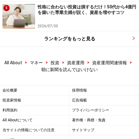
性格に合わない投資は損するだけ！50代から4億円
5
を築いた専業主婦が説く、資産を増やすコツ
2026/07/30
ランキングをもっと見る
>
>
>
>
>
All About
マネー
投資
資産運用
資産運用関連情報
朝に新聞を読んではいけない
会社概要
採用情報
投資家情報
広告掲載
利用規約
プライバシーポリシー
＜朝の通勤電車は寝てはいけない＞
All Aboutについて
著作権・商標・免責
これは個人的な感覚ですが、朝の電車の中で眠ったりぼ
当サイトの情報についての注意
サイトマップ
ーっとすることは、私にはとても気持ち悪く感じます。