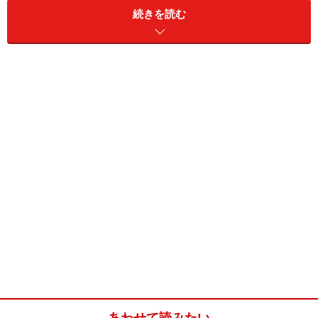
ということは、「朝」に最も重要な仕事、クリエイティ
続きを読む
ブさを要求される仕事、難易度の高い仕事、緻密さを要
求される仕事をすべきだ、ということは明らかです。だ
からこそ、過去も現在も「朝」の重要性が叫ばれるので
しょう。では、私たちはその貴重な朝の時間を、本当に
有効に活用しているでしょうか。「朝型が成功の秘訣」
と早起きしたり、時間管理のノウハウ本を読んでコマ切
れ時間を有効に使ったり、という努力も悪いことではあ
りません。
しかし、そもそも、集中できる時間帯に集中してやるべ
きことをできなければ、できる量も質も落ちてしまいま
す。逆に言うと、朝をうまく使えれば、眠いのに無理し
て早起きしたり、電車の待ち時間にせせこましく電子ツ
ールを取り出したりしなくても、十分有意義な一日とな
るものです。時間管理の細かなテクニックは、その後で
あわせて読みたい