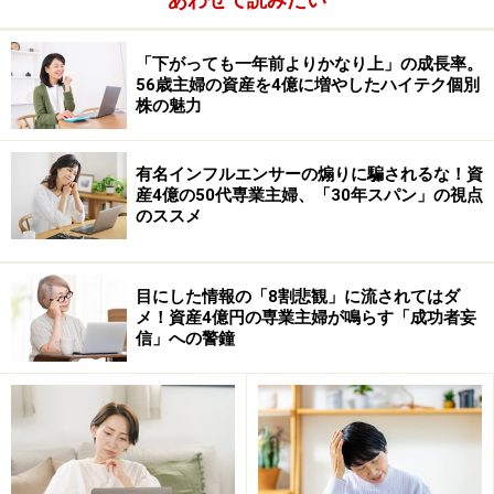
も間に合います。
「下がっても一年前よりかなり上」の成長率。
56歳主婦の資産を4億に増やしたハイテク個別
株の魅力
有名インフルエンサーの煽りに騙されるな！資
産4億の50代専業主婦、「30年スパン」の視点
のススメ
目にした情報の「8割悲観」に流されてはダ
メ！資産4億円の専業主婦が鳴らす「成功者妄
信」への警鐘
大切なのは、朝にやるべき仕事を集中させ、時間の密度
を高めることです。睡眠時間を減らすのではなく、時間
の密度を上げること。細切れ時間を意識する前に、集中