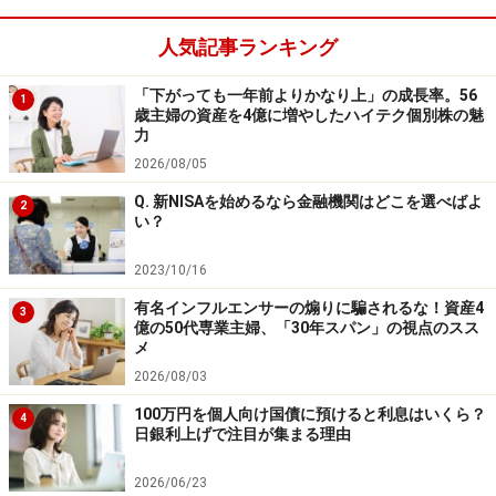
生産性が低く、しかも時間を多く消費します。メールを
打って午前中が終わったとしても、なんとなく仕事をし
人気記事ランキング
た感が得られるので注意が必要です。必要ならすぐ電話
「下がっても一年前よりかなり上」の成長率。56
し、メールのチェックや返信は午後に回しましょう。
1
歳主婦の資産を4億に増やしたハイテク個別株の魅
力
2026/08/05
Q. 新NISAを始めるなら金融機関はどこを選べばよ
2
い？
＜朝にTODOリストを書き出してはいけな
い＞
2023/10/16
TODOリストを作成するのは前の日の勤務時間終了時
有名インフルエンサーの煽りに騙されるな！資産4
3
億の50代専業主婦、「30年スパン」の視点のスス
や、前週の金曜日に済ませておきます。翌朝から全速力
メ
で仕事にとりかかれるからです。朝のスタートが遅いの
2026/08/03
は致命的です。朝出勤してから今日の業務スケジュール
100万円を個人向け国債に預けると利息はいくら？
4
を組むのは時間の無駄ですし、コーヒーを飲んだりして
日銀利上げで注目が集まる理由
ダラダラ過ごし、なかなかスタートできない人も要注意
2026/06/23
です。