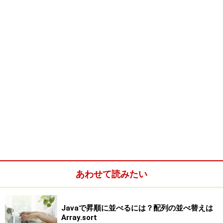
グを使って記述するだけでなく、独自のタグを使って記
述されるものもあります。まず、<f:view>というタグが
用意されていますね。このように、<f:○○>というタグ
は、JSFの構造的な要素を記述するために用意されてい
るものです。<f:view>タグは、文字通り「JSFで表示する
エリア」を示すものです。JSFで行う表示は、このタグ
の中に記述をします。
前回、サンプルとして作成したJSPファイルの<f:view>
タグ部分がどうなっていたか、ちょっと思い出してみま
しょう。こんなものが書かれていましたね。
あわせて読みたい
<f:view>
  <h:outputText value="JSF Sample" id="tex
     />
Javaで昇順に並べるには？配列の並べ替えは
  <br /><br />
Array.sort