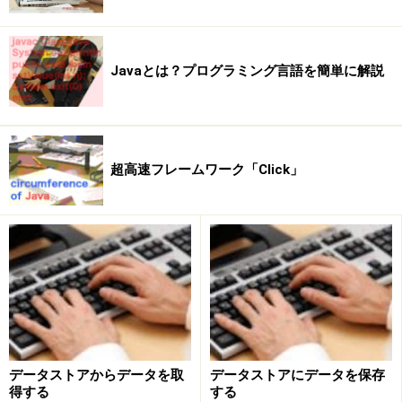
  <h:outputText value="これは、JSFによる表示です
</f:view>
Javaとは？プログラミング言語を簡単に解説
ここでは、<h:outputText>というタグが書かれていま
す。これは、HTMLのページ内にテキストを表示するた
めのものです。JSFには、<h:○○>といったタグも用意さ
れています。これは、HTMLの表示に関する要素（フォ
超高速フレームワーク「Click」
ーム関係の表示など）を表示するためのものです。ここ
で使った<h:outputText>もその一つなのですね。
「じゃあ、普通に<p>とか<span>といったタグで直接テ
キストを表示させたりはできないのか？」と思った人。
もちろん、そうしたHTMLのタグもそのまま使えます。
ただし、「JSFで制御する」ことはできません。表示し
ている値を取り出したり、変更したり、スタイルなどを
データストアからデータを取
データストアにデータを保存
修正したりといったことをJSF内から行いたい場合に
得する
する