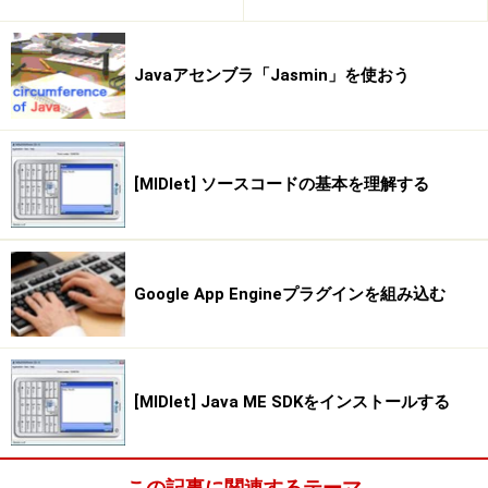
は、JSFに用意されているタグを使う必要があります。
ただ表示するだけで何も操作する必要がなければ、
Javaアセンブラ「Jasmin」を使おう
HTMLのタグを使ってそのまま書けばいいのです。
※記事内容は執筆時点のものです。最新の内容をご確認くださ
い。
※OSやアプリ、ソフトのバージョンによっては画面表示、操作方
[MIDlet] ソースコードの基本を理解する
法が異なる可能性があります。
次のページへ
1
/
4
Google App Engineプラグインを組み込む
[MIDlet] Java ME SDKをインストールする
この記事に関連するテーマ