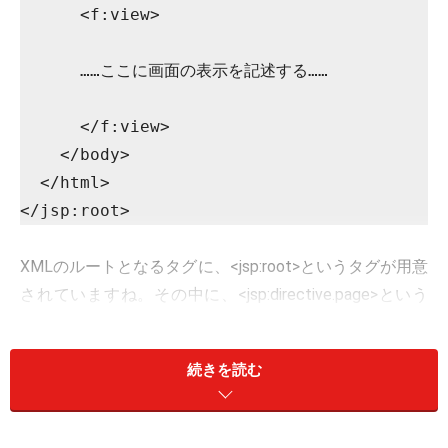
      <f:view>
      ……ここに画面の表示を記述する……
      </f:view>
    </body>
  </html>
</jsp:root>
XMLのルートとなるタグに、<jsp:root>というタグが用意
されていますね。その中に、<jsp:directive.page>という
タグを用意します。そしてその後に、一般的なHTML記
述のための<html>タグが書かれます。
続きを読む
<html>タグの中のボディ部分に、実際の画面に表示され
る内容が記述されるわけですが、JSFでは、HTMLのタ