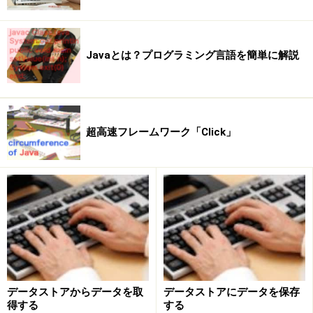
    try {
      UIManager.setLookAndFeel(laf);
      SwingUtilities.updateComponentTre
    } catch (ClassNotFoundException ex2
Javaとは？プログラミング言語を簡単に解説
      ex2.printStackTrace();
    } catch (InstantiationException ex2
      ex2.printStackTrace();
    } catch (IllegalAccessException ex2
      ex2.printStackTrace();
超高速フレームワーク「Click」
    } catch (UnsupportedLookAndFeelExce
      ex2.printStackTrace();
    }
  }
}
これは、ルックアンドフィールを切り替える簡単なサン
データストアからデータを取
データストアにデータを保存
プルです。用意されているルックアンドフィールがラジ
得する
する