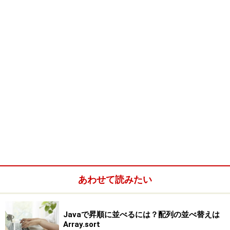
    for(UIManager.LookAndFeelInfo info:
      JRadioButton radio = new JRadioBu
      group.add(radio);
      radio.setActionCommand(info.getCl
      radio.addActionListener(this);
      panel.add(radio);
    }
    group.setSelected(group.getElements
    return panel;
  }
  public static void main(String[] args
    new SampleApp().setVisible(true);
  }
  @Override
あわせて読みたい
  public void actionPerformed(ActionEve
    JRadioButton radio = (JRadioButton)
    String laf = radio.getActionCommand
Javaで昇順に並べるには？配列の並べ替えは
    System.out.println(laf);
Array.sort