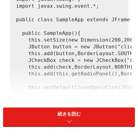
import javax.swing.event.*;
public class SampleApp extends JFrame i
  public SampleApp(){
    this.setSize(new Dimension(200,200)
    JButton button = new JButton("click
    this.add(button,BorderLayout.SOUTH)
    JCheckBox check = new JCheckBox("du
    this.add(check,BorderLayout.NORTH);
    this.add(this.getRadioPanel(),Borde
    this.setDefaultCloseOperation(JFram
  }
  private JPanel getRadioPanel(){
続きを読む
    JPanel panel = new JPanel();
    panel.setLayout(new BoxLayout(panel
    ButtonGroup group = new ButtonGroup
    UIManager.LookAndFeelInfo[] arr = U