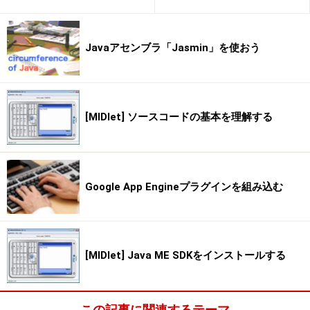
オボタンとして表示されます。このラジオボタンをクリ
ックして切り替えると、その場でウインドウの表示が変
Javaアセンブラ「Jasmin」を使おう
わります。なお、その他にチェックボックスとプッシュ
ボタンがありますが、これらはルックアンドフィールの
違いを確認しやすくするために用意したダミーです。何
も機能はありません。
[MIDlet] ソースコードの基本を理解する
ではソースコードを解説しましょう
Google App Engineプラグインを組み込む
※記事内容は執筆時点のものです。最新の内容をご確認くださ
い。
※OSやアプリ、ソフトのバージョンによっては画面表示、操作方
法が異なる可能性があります。
[MIDlet] Java ME SDKをインストールする
次のページへ
1
/
6
この記事に関連するテーマ