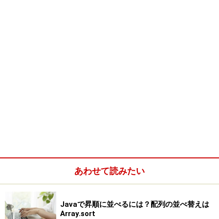
  MainCanvas(IApplication app){
    super();
    this.iapp = app;
  }
  public void paint(Graphics g) {
    g.setColor(Graphics.getColorOfRGB(0
    g.fillRect(10, 10, 100, 100);
    g.setColor(Graphics.getColorOfRGB(2
    g.fillArc(50, 50, 100, 100, 0, 360)
    g.setColor(Graphics.getColorOfRGB(0
    g.setFont(Font.getFont(Font.SIZE_ME
    g.drawString("This is Canvas", 10, 
  }
}
あわせて読みたい
Javaで昇順に並べるには？配列の並べ替えは
Array.sort