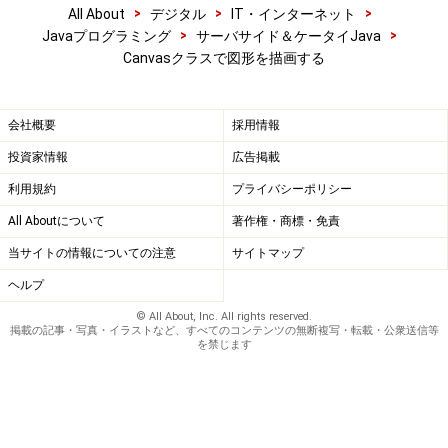
>
>
>
All About
デジタル
IT・インターネット
>
>
Javaプログラミング
サーバサイド＆ケータイJava
Canvasクラスで図形を描画する
会社概要
採用情報
投資家情報
広告掲載
利用規約
プライバシーポリシー
All Aboutについて
著作権・商標・免責
当サイトの情報についての注意
サイトマップ
ヘルプ
© All About, Inc. All rights reserved.
掲載の記事・写真・イラストなど、すべてのコンテンツの無断複写・転載・公衆送信等
を禁じます