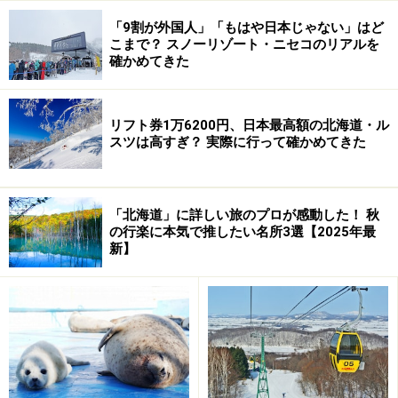
「9割が外国人」「もはや日本じゃない」はど
Ｑ.ウニってどうやって獲ってるの？
こまで？ スノーリゾート・ニセコのリアルを
Ａ.ウニは浅海の岩礁域に生息しているので、１人乗りの
確かめてきた
小さな舟で出漁。海中を覗き込むガラス箱（＝箱眼鏡、
水中眼鏡の箱版）を口にくわえて、柄の長いたも網です
リフト券1万6200円、日本最高額の北海道・ル
くい獲ります。早朝に出て、わずか1～2時間で漁は終了
スツは高すぎ？ 実際に行って確かめてきた
します。
Ｑ.ウニの旬って？
「北海道」に詳しい旅のプロが感動した！ 秋
の行楽に本気で推したい名所3選【2025年最
ウニはお盆までが美味。一番おいしいのは7月下旬とい
新】
う話も。お盆を過ぎると産卵期に入るため、身が緩み味
が落ちる。ってなワケで、日本一のウニ丼を食べるな
ら、まさに今が旬！
●○●ウニの島へのアクセス●○●