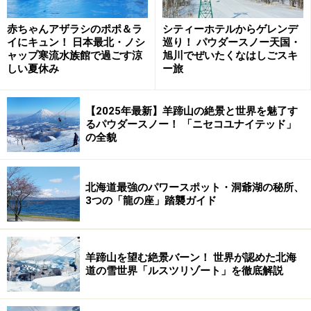
まずは、場所を押さえておきましょう。利尻・礼文とも
に、日本のてっぺん・稚内市の西側に位置する小さな島
赤ちゃんアザラシのポポ＆ラ
シティーホテルからゲレンデ
イにキュン！ 日本最北・ノシ
巡り！ パウダースノー天国・
です。札幌から稚内までは特急で約５時間。稚内からは
ャップ寒流水族館で過ごす涼
旭川でぜいたくなはしごスキ
フェリー
で各々約２時間で到着。本州方面から行く場合
しい夏休み
ー旅
は、羽田～稚内の直行便を利用したほうが時間的にはラ
クですね。
【2025年最新】羊蹄山の絶景と世界を魅了す
るパウダースノー！ 「ニセコユナイテッド」
※記事内容は執筆時点のものです。最新の内容をご確認くださ
の全貌
い。
北海道最強のパワースポット・洞爺湖の秘所、
次のページへ
1
/
3
3つの「龍の座」踏襲ガイド
羊蹄山を望む絶景バーン！ 世界が認めた北海
道の雪世界「ルスツリゾート」を徹底解説