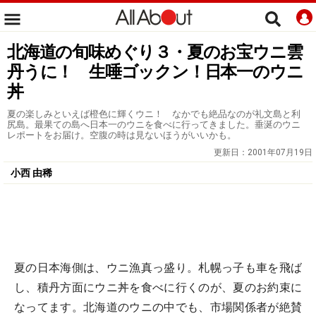
北海道の旬味めぐり３・夏のお宝ウニ雲
丹うに！ 生唾ゴックン！日本一のウニ
丼
夏の楽しみといえば橙色に輝くウニ！ なかでも絶品なのが礼文島と利
尻島。最果ての島へ日本一のウニを食べに行ってきました。垂涎のウニ
レポートをお届け。空腹の時は見ないほうがいいかも。
更新日：
2001年07月19日
小西 由稀
夏の日本海側は、ウニ漁真っ盛り。札幌っ子も車を飛ば
し、積丹方面にウニ丼を食べに行くのが、夏のお約束に
なってます。北海道のウニの中でも、市場関係者が絶賛