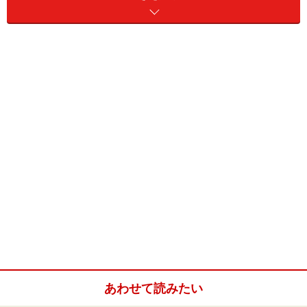
Ｑ.じゃ、利尻・礼文の昆布も良質ってこと？
Ａ.利尻と礼文で採れる昆布は【利尻昆布】と呼ばれ、北
海道産の中でも最高峰。肉厚で味が良く、清澄なダシが
取れます。天然昆布の大半は関西の高級料理店で使われ
ているのだとか。利尻では天然昆布の漁が今月15日から
始まり、浜辺では立派な昆布を天日干している光景が見
られます。
Ｑ.北海道で獲れるウニの種類は？
Ａ.トゲが長いキタムラサキウニ（浜言葉でノナ）と、ト
ゲが短いエゾバフンウニ（ガンゼ）が主流。もっとも高
値で取り引きされるのが、ガンゼ。鮮やかなオレンジ色
をした大ぶりの身は、甘みが強いのが特徴。ノナはガン
あわせて読みたい
ゼよりもすっきりした甘さで、身は黄色っぽい。