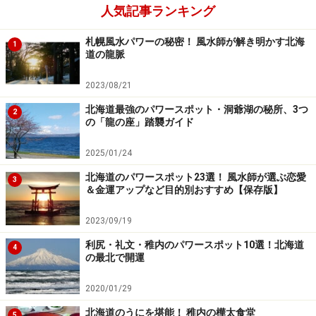
人気記事ランキング
札幌風水パワーの秘密！ 風水師が解き明かす北海
1
道の龍脈
2023/08/21
北海道最強のパワースポット・洞爺湖の秘所、3つ
2
の「龍の座」踏襲ガイド
2025/01/24
北海道のパワースポット23選！ 風水師が選ぶ恋愛
3
＆金運アップなど目的別おすすめ【保存版】
2023/09/19
利尻・礼文・稚内のパワースポット10選！北海道
4
の最北で開運
2020/01/29
北海道のうにを堪能！ 稚内の樺太食堂
5