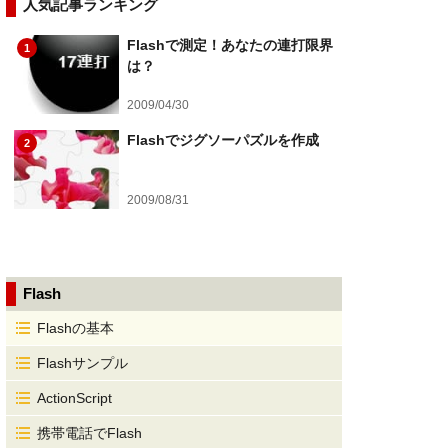
人気記事ランキング
Flashで測定！あなたの連打限界
1
は？
2009/04/30
Flashでジグソーパズルを作成
2
2009/08/31
Flash
Flashの基本
Flashサンプル
ActionScript
携帯電話でFlash