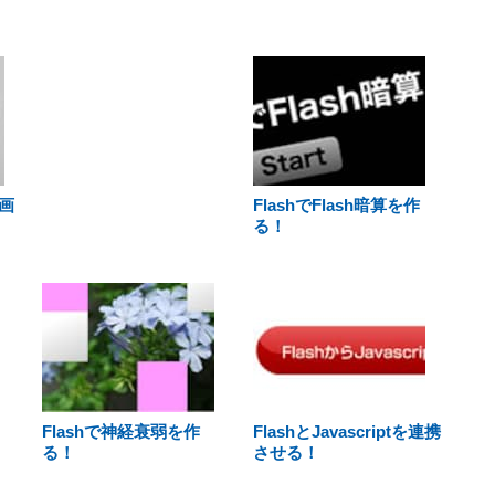
画
FlashでFlash暗算を作
る！
Flashで神経衰弱を作
FlashとJavascriptを連携
る！
させる！