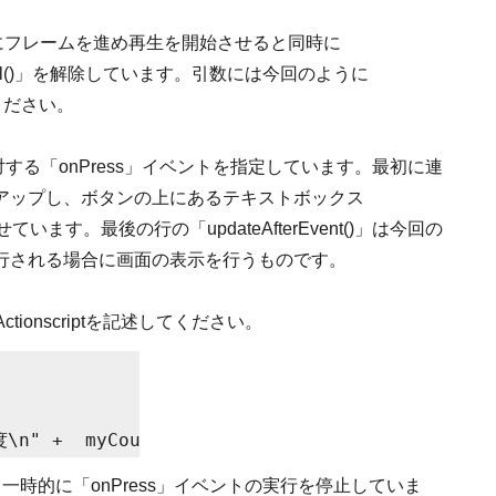
れた際にフレームを進め再生を開始させると同時に
Intarval()」を解除しています。引数には今回のように
してください。
対する「onPress」イベントを指定しています。最初に連
ントアップし、ボタンの上にあるテキストボックス
ます。最後の行の「updateAfterEvent()」は今回の
行される場合に画面の表示を行うものです。
tionscriptを記述してください。
\n" +  myCount + "連打/秒";
時的に「onPress」イベントの実行を停止していま