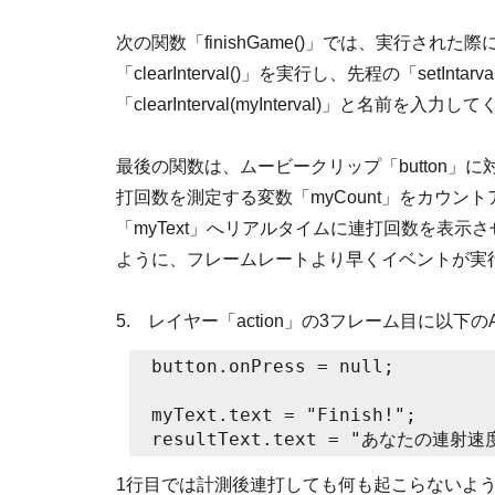
次の関数「finishGame()」では、実行さ
「clearInterval()」を実行し、先程の「set
「clearInterval(myInterval)」と名前を入力
最後の関数は、ムービークリップ「button」に
打回数を測定する変数「myCount」をカウ
「myText」へリアルタイムに連打回数を表示させてい
ように、フレームレートより早くイベントが実
5. レイヤー「action」の3フレーム目に以下のAc
button.onPress = null;

myText.text = "Finish!";

resultText.text = "あなたの連射速度
1行目では計測後連打しても何も起こらないよう一