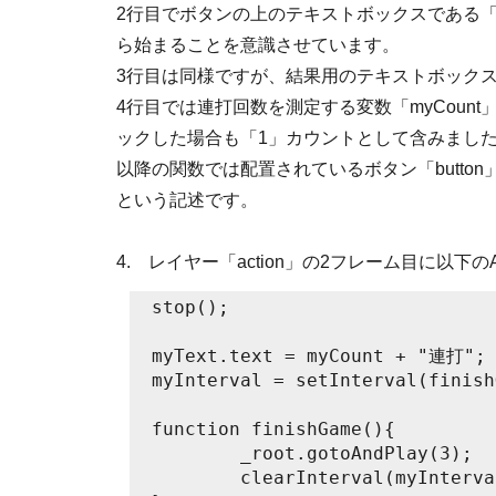
2行目でボタンの上のテキストボックスである「my
ら始まることを意識させています。
3行目は同様ですが、結果用のテキストボックス「r
4行目では連打回数を測定する変数「myCount
ックした場合も「1」カウントとして含みまし
以降の関数では配置されているボタン「butto
という記述です。
4. レイヤー「action」の2フレーム目に以下のAc
stop();

myText.text = myCount + "連打";

myInterval = setInterval(finish
function finishGame(){

	_root.gotoAndPlay(3);

	clearInterval(myInterval);
