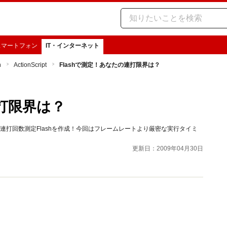
スマートフォン
IT・インターネット
h
ActionScript
Flashで測定！あなたの連打限界は？
連打限界は？
連打回数測定Flashを作成！今回はフレームレートより厳密な実行タイミ
更新日：2009年04月30日