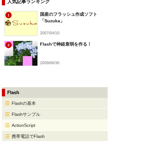
人気記事ランキング
国産のフラッシュ作成ソフト
1
「Suzuka」
2007/04/10
Flashで神経衰弱を作る！
2
2009/06/30
Flash
Flashの基本
Flashサンプル
ActionScript
携帯電話でFlash