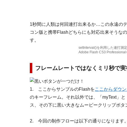
1秒間に人類は何回連打出来るか…この永遠のテ
コン版と携帯Flashどちらにも対応出来そう
す。
setInterval()を利用した連打測定
Adobe Flash CS3 Prof
フレームレートではなくミリ秒で実行する「
1. ここからサンプルのFlashを
ここからダウン
のキーフレーム。それ以外では、「myText」と「
ス、その下に黒い大きなムービークリップボタ
2. 今回の制作フローは以下の通りになります