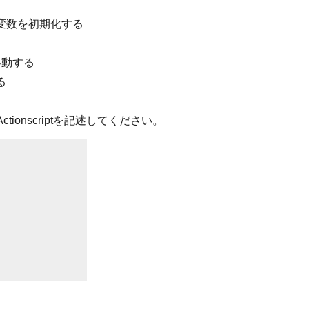
変数を初期化する
移動する
る
tionscriptを記述してください。