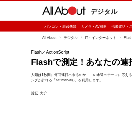
デジタル
パソコン・周辺機器
カメラ・AV機器
携帯電話・
All About
デジタル
IT・インターネット
Flas
Flash
／ActionScript
Flashで測定！あなたの
人類は1秒間に何回連打出来るのか…この永遠のテーマに応える
ングが計れる「setInterval()」を利用します。
渡辺 大介