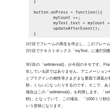
}

button.onPress = function(){

	myCount ++;

	myText.text = myCount + "連打";

	updateAfterEvent();

}
1行目でフレームの再生を停止し、このフレー
2行目でテキストボックス「myText」に連
3行目の「setInterval()」が今回のキモで
生している訳ではありません。アニメーションやAc
とプラグインの相性等さまざまな要因で遅延が発
秒」くらいになったりするのです。そこで、あ
場合はこの「setInterval()」を利用します。「setIn
秒)」となっていて、この場合、「1000ミリ秒(1
いう意味になります。