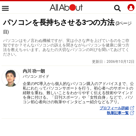
パソコンを長持ちさせる3つの方法
(2ページ
目)
パソコンはモノ言わぬ機械ですが、実は小さな声を上げているのをご存
知ですか？そんなパソコンの訴えを聞きながらパソコンを健康に保つ方
法を教えちゃいます。あなたの大切なパソコンの叫びを聞いてあげてく
ださい。
更新日：
2006年10月12日
内川 功一朗
パソコン ガイド
企業のPC導入から個人的なパソコン購入のアドバイスまで、公
私にわたってパソコンサポートを行う。初心者へのサポートの
経験を重ね、難しいことをわかりやすく伝える技術やマインド
を身に付ける。「日刊スポーツ」や「女性自身」などで、パソ
コン初心者向けの執筆やインタビュー紹介などもアリ。
プロフィール詳細
執筆記事一覧