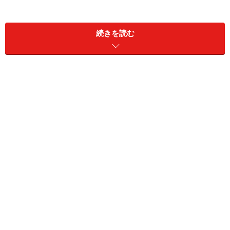
【CONTENTS】
続きを読む
■新しいページを作成しよう
■日記の本文を書こう
■フォントと文字の大きさを決めよう
■画像を挿入しよう
■リンクを張ってみよう
■日記を検索してみよう
■場所を指定して印刷しよう
それでは、次のページから実際に日記を作ってみましょ
う。
※記事内容は執筆時点のものです。最新の内容をご確認くださ
い。