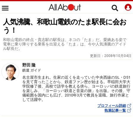
人気沸騰、和歌山電鉄のたま駅長に会お
う！
和歌山電鉄の終点・貴志駅の駅長は、ネコの「たま」だ。愛嬌ある姿で
電車に乗り降りする乗客を出迎える「たま」は、今や人気沸騰のアイド
ル駅長だ。
更新日：
2008年10月04日
野田 隆
鉄道 ガイド
名古屋市生まれ。生家の近くを走っていた中央西線のSL・D51
を見て育ったことから、鉄道ファン歴が始まる。早稲田大学大
学院修了後、高校で語学を教える傍ら、ヨーロッパの鉄道旅行
を楽しみ、「ヨーロッパ鉄道と音楽の旅」を出版。その後、守
備範囲を国内にも広げ、2010年3月で教員を退職。旅行作家と
して活躍中。
プロフィール詳細
執筆記事一覧