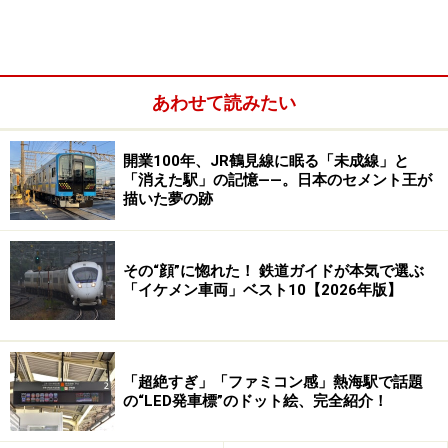
貴志川線の車窓からは、のどかな田園風景が眺められる。
あわせて読みたい
次第に町外れとなり、田園風景の中をのんびり進む。30
分あまりの旅の半ば過ぎにある伊太祈曽（いだきそ＝神
開業100年、JR鶴見線に眠る「未成線」と
社名や南海電鉄時代とは漢字が変わった）駅は、車庫の
「消えた駅」の記憶――。日本のセメント王が
描いた夢の跡
ある貴志川線の要となる駅だ。ここで反対方向へ行く電
車とすれ違いの為、少々停車する。駅では和歌山電鐵の
楽しいグッズも売っているので、時間があれば帰りに途
その“顔”に惚れた！ 鉄道ガイドが本気で選ぶ
中下車して冷やかしたいものだ。
「イケメン車両」ベスト10【2026年版】
「超絶すぎ」「ファミコン感」熱海駅で話題
貴志駅は、小さな終着駅だが、観光客でごった返してい
の“LED発車標”のドット絵、完全紹介！
た。