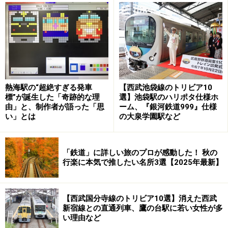
この先は、山深いところをのろのろ進むかと思えば、突
然視界が開け、大きな池を渡ったりもする。その名も大
池（おいけ）遊園。春は桜の名所になるらしい。さらに
先を急ぎ、甘露寺前（かんろじまえ）に停まれば、いよ
いよ次が終点・貴志（きし）だ。
熱海駅の“超絶すぎる発車
【西武池袋線のトリビア10
貴志駅は、線路は二本あるものの、ホームは片側一本だ
標”が誕生した「奇跡的な理
選】池袋駅のハリポタ仕様ホ
けの小さな終着駅である。一番前のドアで一日乗車券を
由」と、制作者が語った「思
ーム、『銀河鉄道999』仕様
い」とは
の大泉学園駅など
運転士に見せて降りると、階段を数段下りて小さな駅舎
へと続く。
「鉄道」に詳しい旅のプロが感動した！ 秋の
さて、
次のページ
でいよいよ駅長さんとご対面だ。
行楽に本気で推したい名所3選【2025年最新】
※記事内容は執筆時点のものです。最新の内容をご確認くださ
い。
【西武国分寺線のトリビア10選】消えた西武
新宿線との直通列車、鷹の台駅に若い女性が多
い理由など
次のページへ
1
/
3