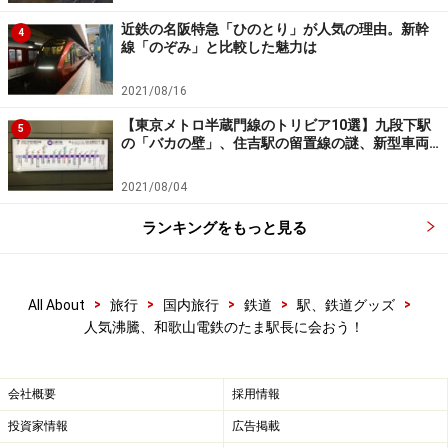
近鉄の名阪特急「ひのとり」が人気の理由。新幹
4
線「のぞみ」と比較した魅力は
2021/08/16
【東京メトロ半蔵門線のトリビア10選】九段下駅
5
の「バカの壁」、住吉駅の留置線の謎、新型車両…
2021/08/04
ランキングをもっと見る
>
>
>
>
>
All About
旅行
国内旅行
鉄道
駅、鉄道グッズ
人気沸騰、和歌山電鉄のたま駅長に会おう！
会社概要
採用情報
投資家情報
広告掲載