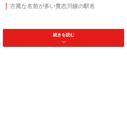
古風な名前が多い貴志川線の駅名
和歌山駅から「
おもちゃ電車
」に乗って貴志駅へ向かう。
続きを読む
ホームに停まっていたのは普通の電車。1台見送ると
「おもちゃ電車」がやってきたので、これに乗って小さ
な旅が始まった。すぐにJR紀勢本線と分かれ、か細い単
線の線路をがたんごとんと揺れながら進む。
日前宮（にちぜんぐう）、竈山（かまやま）といった難
しそうな名前の駅が続く。これらは神社の最寄り駅で、
さらに進んだところにある伊太祁曽（いだきそ）神社と
あわせて三社参りのための足として貴志川線は建設され
たのだという。