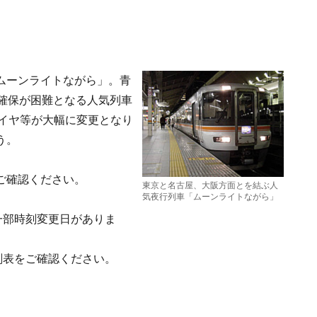
ムーンライトながら」。青
確保が困難となる人気列車
、ダイヤ等が大幅に変更となり
う。
ご確認ください
。
東京と名古屋、大阪方面とを結ぶ人
気夜行列車「ムーンライトながら」
一部時刻変更日がありま
刻表をご確認ください。