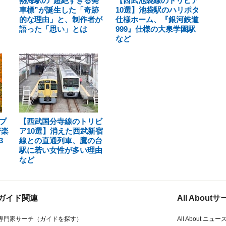
熱海駅の“超絶すぎる発
【西武池袋線のトリビア
車標”が誕生した「奇跡
10選】池袋駅のハリポタ
的な理由」と、制作者が
仕様ホーム、『銀河鉄道
語った「思い」とは
999』仕様の大泉学園駅
など
プ
【西武国分寺線のトリビ
行楽
ア10選】消えた西武新宿
3
線との直通列車、鷹の台
駅に若い女性が多い理由
など
ガイド関連
All Abou
専門家サーチ（ガイドを探す）
All About ニュー