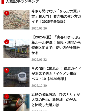
人気記事ランキング
今さら聞けない「きっぷの買い
1
方」超入門！ 券売機の使い方ガ
イド【2025年最新版】
2025/03/26
【2025年夏】「青春18きっぷ」
2
新ルール解説！ 値段・期間から
特例区間まで、使い方が全部分
かる
2025/06/22
その“顔”に惚れた！ 鉄道ガイド
3
が本気で選ぶ「イケメン車両」
ベスト10【2026年版】
2025/12/30
近鉄の名阪特急「ひのとり」が
4
人気の理由。新幹線「のぞみ」
と比較した魅力は