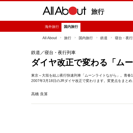
旅行
海外旅行
国内旅行
All About
旅行
国内旅行
鉄道
寝台・夜行
鉄道
／寝台・夜行列車
ダイヤ改正で変わる「ム
東京～大垣を結ぶ夜行快速列車「ムーンライトながら」。青春
2007年3月18日のJRダイヤ改正で変わります。変更点をまと
高橋 良算