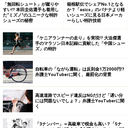
「無回転シュート」が蹴りや
箱根駅伝でシェアNo.1となる
友達からまだ一般に公開されていない上場企業の重要情
すい!? 本田圭佑選手も着用し
か？「asics」のバナナより軽
報を聞きつけて、その企業の株を購入したケースでは、
た“ミズノ”のユニークな特許
いシューズに見る日本メーカ
法律が禁止する「
インサイダー取引
」にあたるかどうか
シューズの秘密
ーらしい特許技術
の問題といえます。
「ケニアランナーの走り」を実現!? 大迫傑選
手のマラソン日本記録に貢献した「中国シュー
じゃあそもそもインサイダー取引って何でしょうか？
ズ」の特許
証券取引法
という株式などの証券の取引のルールを定め
ている法律があるのですが、その証券取引法では、内部
自転車の「ながら運転」は反則金1万2000円!?
弁護士YouTuberに聞く、厳罰化の背景
者しか知りえない情報を利用して行う株式売買を禁止し
ています。この取引をインサイダー取引といいます。こ
のルールに違反すると３年以下の懲役または３００万円
高速道路でスピード違反はNGだけど「遅い分
以下の罰金が科せられてしまうんです。
には問題ないでしょ？」弁護士YouTuberに聞
く
インサイダー情報ってなに？
「3ナンバー」＝高級車で税金も高い？「5ナ