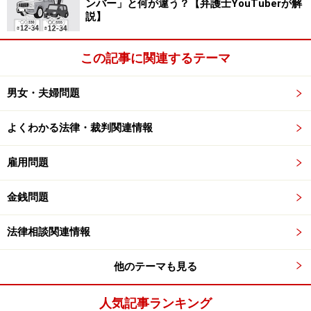
ンバー」と何が違う？【弁護士YouTuberが解
説】
では、内部者しか知りえない情報を「
インサイダー情
報
」というのですが、これはどういった情報だと思いま
この記事に関連するテーマ
すか？
男女・夫婦問題
インサイダー情報は、上場企業の役員や幹部、従業員な
どの内部者、大株主、取引銀行などのように、その立場
よくわかる法律・裁判関連情報
にいなければ知りえない、未公開の情報のことをいうん
です。
雇用問題
でも、未公開の情報のすべてが、証券取引法が禁止する
金銭問題
インサイダー情報となるわけではないのです。証券取引
法律相談関連情報
法では、インサイダー取引となる情報を限定して定めて
います。おもな情報を紹介すると、以下のとおりです。
他のテーマも見る
株式、新株予約権の発行
人気記事ランキング
資本の減少