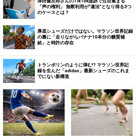
津田健次郎さんのTikTok提訴で注目集まる
「声の権利」 無断利用が“違法”となり得る3つ
のケースとは？
厚底シューズだけではない。マラソン世界記録
の裏に「走りながらバナナ10本分の糖質補
給」と特許の存在
友達から「まだ公表されていないからオフレコ情報だけ
ど、うちの会社。超優良企業のＡ社と合併するんだよ
トランポリンのように弾む!? マラソン世界記
ね。」というＭ＆Ａ情報を聞きつけて、その会社の株を
録を生んだ「adidas」最新シューズのこれま
でにない新構造
購入したら株価が急騰して大もうけ！
このようなケースは株式取引のルールとしてアリだと思
いますか？ナシだと思いますか？
インサイダー取引ってなに？