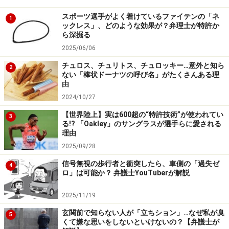
株式分割
スポーツ選手がよく着けているファイテンの「ネ
1
ックレス」、どのような効果が？弁理士が特許か
配当
ら深掘る
株式交換
2025/06/06
合併、会社の分割
チュロス、チュリトス、チュロッキー…意外と知ら
2
ない「棒状ドーナツの呼び名」がたくさんある理
事業の譲渡や譲り受け
由
新製品または新技術の企業化
2024/10/27
業務提携
【世界陸上】実は600超の“特許技術”が使われてい
3
る!? 「Oakley」のサングラスが選手らに愛される
理由
「なんだか難しい言葉が並んでいるな・・・」という方
2025/09/28
は、企業がプレスリリースをするような重要な情報をま
だ一般に公開されていないタイミングで入手した場合に
信号無視の歩行者と衝突したら、車側の「過失ゼ
4
ロ」は可能か？ 弁護士YouTuberが解説
は、株の売買をする前にひとまず弁護士等の専門家に相
談する！ということを心に留めておけばＯＫでしょう。
2025/11/19
玄関前で知らない人が「立ちション」…なぜ私が臭
5
くて嫌な思いをしないといけないの？【弁護士が