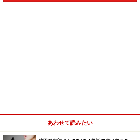
株式取引のルールを押さえましょう！
株式取引をはじめる方も「株式取引のルール」をきちん
と守らないと、無意識のうちに法律のハードルをのりこ
えてしまうこともありますから注意しましょう。
株式取引のルールを押さえることが大切だと感じてもら
うために、1つ例を紹介しましょう。
あわせて読みたい