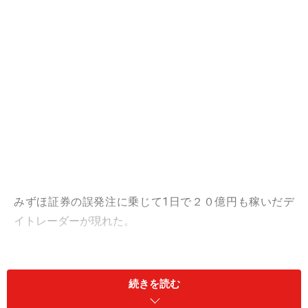
みずほ証券の誤発注に乗じて1日で２０億円も稼いだデ
イトレーダーが現れた。
・・・といった景気のいい話を耳にすると、これまで株
をやったことがなくても、「株やってみたい！」と興味
続きを読む
を持つ人も多いことでしょう。