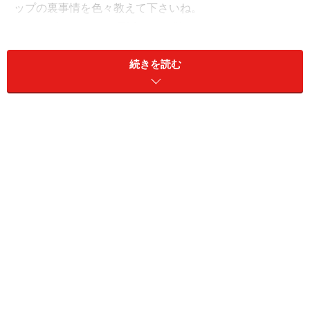
ップの裏事情を色々教えて下さいね。
ではまず、Ｍさんが最近までお勤めになっていたリサイ
クルショップに付いてお聞かせ下さい。
続きを読む
ガイド：
私が働いていていたのは、大手企業がチェーン展開する
リサイクルショップです。東京近郊のベットタウンにあ
る、大きな街道沿いの支店で働いていました。
ガイド：
やはり店の立地によって、品揃えや買取価格って変わる
ものなんですか？
Ｍ氏：
もちろん、その土地柄によってずいぶん変わりますよ。
都心に近い場所や新興住宅地などの近隣などにある店