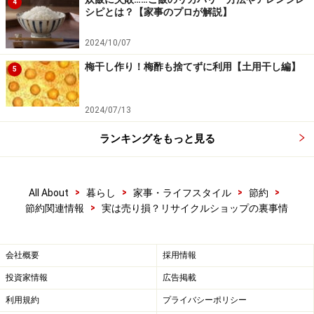
4
シピとは？【家事のプロが解説】
2024/10/07
梅干し作り！梅酢も捨てずに利用【土用干し編】
5
2024/07/13
ランキングをもっと見る
>
>
>
>
All About
暮らし
家事・ライフスタイル
節約
>
節約関連情報
実は売り損？リサイクルショップの裏事情
会社概要
採用情報
投資家情報
広告掲載
利用規約
プライバシーポリシー