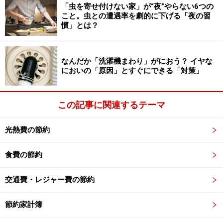
く売れるんです。
「虫を寄せ付けない家」が“夜”やらない6つの
こと。虫との遭遇率を劇的に下げる「夜の習
それに喪服はそれほど流行に左右されないですし、着用
慣」とは？
頻度もあまり多くないから状態が良い場合が多いですか
らね。ブランド品でなくとも、買い取りも他の服と比べ
なんだか「洗濯機まわり」がにおう？ イヤな
るとそれなりにいいお値段付けますよ。
においの「原因」とすぐにできる「対策」
ガイド：
なるほどー。喪服が高値とはちょっと意外です。その他
この記事に関連するテーマ
の衣類になると、やっぱりブランドだったり状態が良い
光熱費の節約
と高値になるんですか？
食費の節約
ブランドは高く買うの？
⇒次ページ
交通費・レジャー費の節約
※記事内容は執筆時点のものです。最新の内容をご確認くださ
い。
節約家計簿