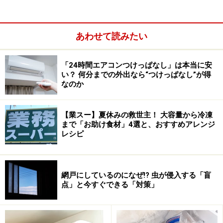
は、多少値が張っても質が良いものやブランドものが好
まれるので、そういった商品は高めに買い取りますね。
でもちょっと田舎に引っ込んだような場所の支店では、
あわせて読みたい
そういう商品のニーズが少ないからあまり高値で買い取
ってないです。逆に都心に近い店じゃ買い取らないよう
「24時間エアコンつけっぱなし」は本当に安
い？ 何分までの外出なら“つけっぱなし”が得
な物も買い取ったりします。ちょっと流行遅れのデザイ
なのか
ンのものとかアニマル柄の服とかね（笑）
【業スー】夏休みの救世主！ 大容量から冷凍
ガイド：
まで「お助け食材」4選と、おすすめアレンジ
おぉ（笑）場所によってお客さんの好みに違いがあると
レシピ
いうのは面白いですね。ということは、自分が売りたい
商品もその地域のニーズにあってるかどうか判断してか
ら持ち込んだ方がよさそうですね。あと洋服の場合は、
網戸にしているのになぜ!? 虫が侵入する「盲
点」と今すぐできる「対策」
季節も関係あるんですよね？
Ｍ氏：