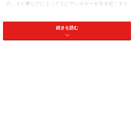
介、また糞などによって人にアレルギーを引き起こすと
いう事例もあります。これはただ怖いとか気持ち悪いだ
けで済まされるものではありませんね。
続きを読む
今回は不快なゴキブリを寄せ付けない方法や駆除方法
を、無駄知識を交えながら節約流にご紹介いたします。
ゴキブリの生態と対策・・・Ｐ１
ゴキブリを巣食わせない方法
・・・Ｐ２
トラップとホウ酸団子の作り方
・・・Ｐ３
ゴキブリと戦う方法
・・・Ｐ４