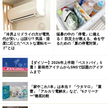
人間が食べる物なら何でも食べ、他に紙、髪の毛、動物
の餌や糞など、食べない物を探した方が早いくらい、本
当に何でも食べます。特に好物は、ビール、玉ねぎ。
「冷房よりドライの方が電気
猛暑の中の「停電」に備え
生命力は非常に強く、水１滴であれば２週間以上生きる
代が安い」は誤り!? 気温・湿
る！ 防災士が教える、命を守
度に応じた“ベストな運転モー
るための「夏の停電対策」
といわれています。熱帯性の昆虫で、気温が１８度以上
ド”とは
になると活動しはじめ、３０度以上になると盛んに飛ぶ
など、活動がさらに活発になります。
【ダイソー】2026年上半期「ベストバイ」5
選！ 新発売アイテムからSNSで話題のアイテ
ムまで
対策１ 侵入を阻む
「家中これ1本」は本当？ 「ウタマロ」「重
曹」「アルカリ電解水」など、“6クリーナ
まずゴキブリを家に侵入させないようにすることが第
ー”徹底比較
一。