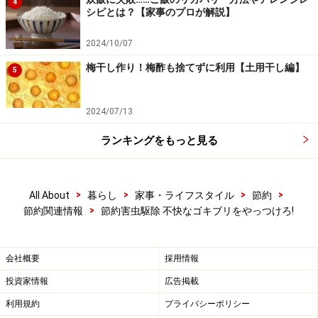
4
シピとは？【家事のプロが解説】
2024/10/07
梅干し作り！梅酢も捨てずに利用【土用干し編】
5
2024/07/13
ランキングをもっと見る
>
>
>
>
All About
暮らし
家事・ライフスタイル
節約
>
節約関連情報
節約害虫駆除 不快なゴキブリをやっつけろ!
会社概要
採用情報
投資家情報
広告掲載
利用規約
プライバシーポリシー