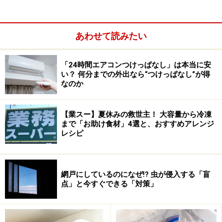
あわせて読みたい
「24時間エアコンつけっぱなし」は本当に安
い？ 何分までの外出なら“つけっぱなし”が得
なのか
【業スー】夏休みの救世主！ 大容量から冷凍
ゴキブリの生態
まで「お助け食材」4選と、おすすめアレンジ
レシピ
水場は特に注意
網戸にしているのになぜ!? 虫が侵入する「盲
点」と今すぐできる「対策」
暗く湿った場所、暖かく狭い場所などを好みます。巣を
持ち、普段は幼虫、成虫とも、暗くて狭い巣でじっとし
ています。