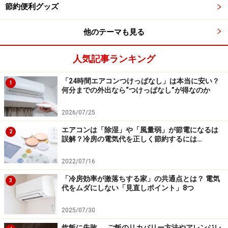
節約便利グッズ
他に換気扇の隙間や、エアコンの排水ホースからの侵入
などもよくあるパターンです。換気扇は隙間ができない
他のテーマも見る
ようにフィルターをしたり、排水ホースにはネットや不
要になったストッキングで口をカバーするなどした方が
人気記事ランキング
良いでしょう。
「24時間エアコンつけっぱなし」は本当に安い？
1
何分までの外出なら“つけっぱなし”が得なのか
もし侵入されてもこうしておけば大丈夫！
⇒次ページ
2026/07/25
エアコンは「除湿」や「風量弱」が節電になるは
2
※記事内容は執筆時点のものです。最新の内容をご確認くださ
誤解？冷房の電気代を正しく節約するには…
い。
2022/07/16
「冷房効率が激落ちする家」の共通点とは？ 電気
次のページへ
1
/
4
3
代をムダにしない「見直しポイント」8つ
2025/07/30
炊飯に失敗……ご飯のリカバリー方法やアレンジレ