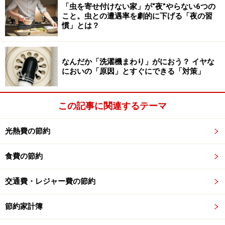
「虫を寄せ付けない家」が“夜”やらない6つの
窓やドアの開けっぱなしは言語道断。開ける場合は必ず
こと。虫との遭遇率を劇的に下げる「夜の習
慣」とは？
網戸を閉めましょう。侵入経路として多いのは、ドアや
窓以外でもちょっとした隙間から侵入してきます。隙間
がある場所を事前によくチェックしておき、ふさげる場
なんだか「洗濯機まわり」がにおう？ イヤな
所は徹底的にふさぎましょう。
においの「原因」とすぐにできる「対策」
集合住宅の場合、いくら家の中をきれいにしていても、
この記事に関連するテーマ
建物自体に巣くっていることがあります。押入れや天袋
など、隅の方にちょっとした隙間はありませんか?こうし
光熱費の節約
た場所もよくチェックし、ふさいでおくほうがベターで
す。
食費の節約
交通費・レジャー費の節約
それから侵入経路として多いのは、排水溝。洗面所や風
呂、台所など、使わない時は排水溝に蓋をしておく習慣
節約家計簿
をつけましょう。