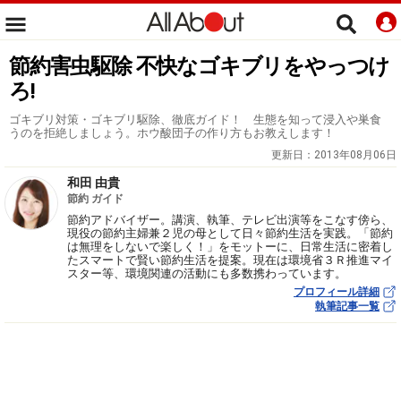
節約害虫駆除 不快なゴキブリをやっつけ
ろ!
ゴキブリ対策・ゴキブリ駆除、徹底ガイド！ 生態を知って浸入や巣食
うのを拒絶しましょう。ホウ酸団子の作り方もお教えします！
更新日：
2013年08月06日
和田 由貴
節約 ガイド
節約アドバイザー。講演、執筆、テレビ出演等をこなす傍ら、
現役の節約主婦兼２児の母として日々節約生活を実践。「節約
は無理をしないで楽しく！」をモットーに、日常生活に密着し
たスマートで賢い節約生活を提案。現在は環境省３Ｒ推進マイ
スター等、環境関連の活動にも多数携わっています。
プロフィール詳細
執筆記事一覧