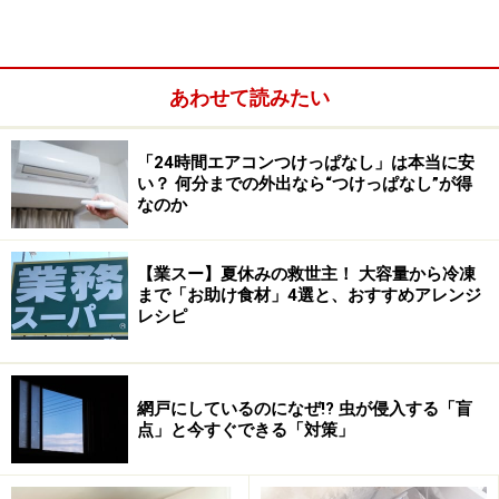
使う時に割って使えて便利です。
しょう
おろしてからラップに平らに包んで冷凍します。
が
また、皮をむいてからスライスして冷凍しておくと、煮魚な
あわせて読みたい
どに便利です。
山芋
大根のようにおろしてから冷凍します。
「24時間エアコンつけっぱなし」は本当に安
また、そのままでも冷凍できます。
い？ 何分までの外出なら“つけっぱなし”が得
なのか
皮をむかずに凍らせた山芋は、凍った状態でピーラーで皮を
むき、凍ったままおろし金でおろします。
生のままでおろすよりも力がいりますが、きめの細かいとろ
【業スー】夏休みの救世主！ 大容量から冷凍
まで「お助け食材」4選と、おすすめアレンジ
ろができます。
レシピ
保存袋の中の空気を抜く時は、掃除機を使うと簡単にできます。
掃除機の口に空気が入らないようにストローを当て、もう片方を保
網戸にしているのになぜ!? 虫が侵入する「盲
点」と今すぐできる「対策」
存袋の中に入れて空気を吸い出します。
しっかりと空気を抜くのがポイントです。