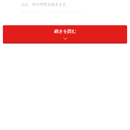
入れ、中の空気を抜きます。
中の空気をしっかりと抜くのがポイント。
布団圧縮袋の要領で、掃除機を使うと簡単に空気が抜けま
す。
続きを読む
凍ったまま切って加熱調理して使います。
茹でると栄養が流れ出てしまうので、生で冷凍する方がおす
すめですよ。
ブロッ
使いやすい大きさに切ってから、ほうれん草と同じ要領で保
コリー
存袋に入れて空気を抜いて冷凍します。
アスパ
凍ったまま熱湯で１分くらい茹でて使います。
ラガス
大根
大根おろしにして冷凍しておくと便利です。
大根おろしは小分けにしてラップに包み冷凍。
またはバットのような平らな物にラップを敷いて、大根おろ
しを平らに流して包み、冷凍します。