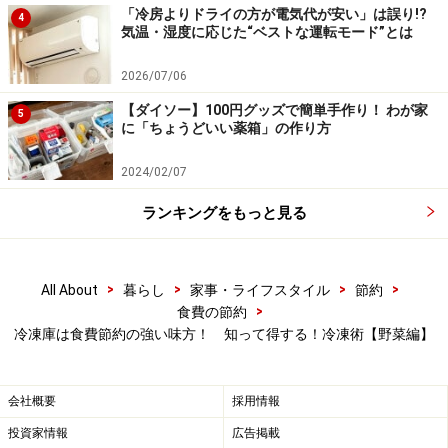
「冷房よりドライの方が電気代が安い」は誤り!?
4
気温・湿度に応じた“ベストな運転モード”とは
2026/07/06
【ダイソー】100円グッズで簡単手作り！ わが家
5
に「ちょうどいい薬箱」の作り方
2024/02/07
ランキングをもっと見る
>
>
>
>
All About
暮らし
家事・ライフスタイル
節約
>
食費の節約
冷凍庫は食費節約の強い味方！ 知って得する！冷凍術【野菜編】
会社概要
採用情報
投資家情報
広告掲載