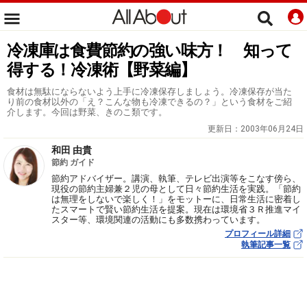
冷凍庫は食費節約の強い味方！ 知って
得する！冷凍術【野菜編】
食材は無駄にならないよう上手に冷凍保存しましょう。冷凍保存が当た
り前の食材以外の「え？こんな物も冷凍できるの？」という食材をご紹
介します。今回は野菜、きのこ類です。
更新日：
2003年06月24日
和田 由貴
節約 ガイド
節約アドバイザー。講演、執筆、テレビ出演等をこなす傍ら、
現役の節約主婦兼２児の母として日々節約生活を実践。「節約
は無理をしないで楽しく！」をモットーに、日常生活に密着し
たスマートで賢い節約生活を提案。現在は環境省３Ｒ推進マイ
スター等、環境関連の活動にも多数携わっています。
プロフィール詳細
執筆記事一覧