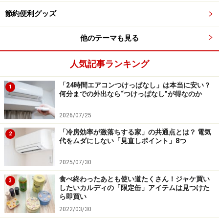
*
知って得する！冷凍術【その他】
節約便利グッズ
他のテーマも見る
（素材
風変わりな素材屋さん
）
人気記事ランキング
※記事内容は執筆時点のものです。最新の内容をご確認くださ
い。
「24時間エアコンつけっぱなし」は本当に安い？
1
何分までの外出なら“つけっぱなし”が得なのか
【編集部おすすめの購入サイト】
2026/07/25
Amazonで節約対策の書籍をチェック！
「冷房効率が激落ちする家」の共通点とは？ 電気
2
代をムダにしない「見直しポイント」8つ
楽天市場で節約関連の書籍をチェック！
2025/07/30
食べ終わったあとも使い道たくさん！ジャケ買い
3
したいカルディの「限定缶」アイテムは見つけた
ら即買い
2022/03/30