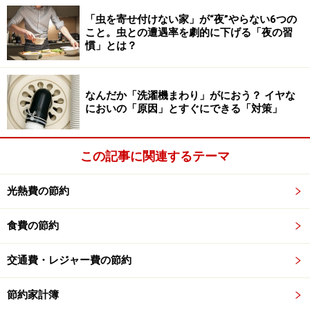
「虫を寄せ付けない家」が“夜”やらない6つの
冷凍した椎茸です。
こと。虫との遭遇率を劇的に下げる「夜の習
慣」とは？
きのこはそのまま冷凍できるので便利ですよ。
なんだか「洗濯機まわり」がにおう？ イヤな
においの「原因」とすぐにできる「対策」
今回は野菜ときのこ類の冷凍保存方法についてご説明し
ました。
肉、魚、ご飯など以外にも、こんなに色々な物が冷凍保
この記事に関連するテーマ
存できるんですよ。冷凍庫を上手に利用して、食費の節
約に役立ててくださいね。
光熱費の節約
次回は
肉類・魚介類編
です！
食費の節約
関連リンク
交通費・レジャー費の節約
*
食費の節約
*
知って得する！冷凍術【肉魚編】
節約家計簿