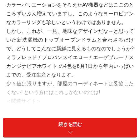
カラーバリエーションをそろえたAV機器などはここのと
ころずいぶん増えていますし、このようなヨーロピアン
なカラーリングも珍しいというわけではありません。
しかし、これが、一見、地味なデザインだな～と思って
いた新洗濯機のトップオープンドラムと合わさるだけ
で、どうしてこんなに新鮮に見えるものなのでしょうか?
ミラノレッド / プロバンスイエロー / エーゲブルー / ス
カンジナビアホワイト の4色を8月1日から年内いっぱい
までの、受注生産となります。
少々値は張りますが、部屋のコーディネートは妥協した
くない! という方にはこれしかないのでは!
＜関連サイト＞
三洋電機 洗濯機事業50周年記念商品ドラム式洗濯乾燥機
「日本の洗濯を変えよう!」選べるカラーキャンペーン
続きを読む
洗濯機 & 乾燥機 のおすすめリンク集
デザイン重視 のおすすめリンク集