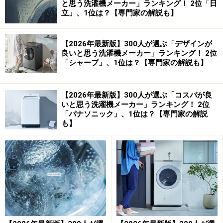
と思う洗濯機メーカー」ランキング！ 2位「日
立」、1位は？【専門家の解説も】
【2026年最新版】300人が選ぶ「デザインが
カラーな家電
良いと思う洗濯機メーカー」ランキング！ 2位
Pioneer ピュアビジョン インテリアパッケージ
「シャープ」、1位は？【専門家の解説も】
ヤマギワ オンラインショップ GE冷蔵庫
2ドア冷蔵庫 GR-S15B
【2026年最新版】300人が選ぶ「コスパが良
いと思う洗濯機メーカー」ランキング！ 2位
ガイド記事バックナンバーを読む
「パナソニック」、1位は？【専門家の解説
も】
※記事内容は執筆時点のものです。最新の内容をご確認くださ
い。
【編集部おすすめの購入サイト】
Amazonで人気の洗濯機をチェック！