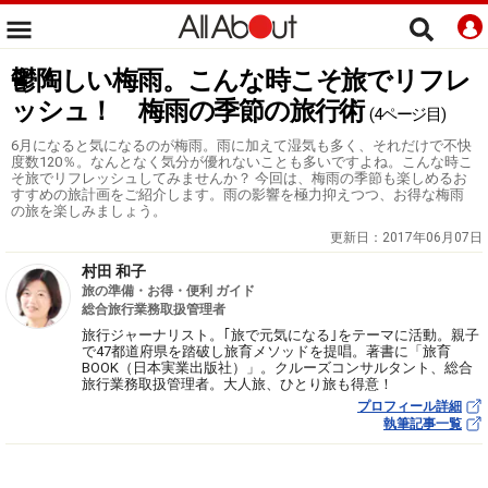
鬱陶しい梅雨。こんな時こそ旅でリフレ
ッシュ！ 梅雨の季節の旅行術
(4ページ目)
6月になると気になるのが梅雨。雨に加えて湿気も多く、それだけで不快
度数120％。なんとなく気分が優れないことも多いですよね。こんな時こ
そ旅でリフレッシュしてみませんか？ 今回は、梅雨の季節も楽しめるお
すすめの旅計画をご紹介します。雨の影響を極力抑えつつ、お得な梅雨
の旅を楽しみましょう。
更新日：
2017年06月07日
村田 和子
旅の準備・お得・便利 ガイド
総合旅行業務取扱管理者
旅行ジャーナリスト。｢旅で元気になる｣をテーマに活動。親子
で47都道府県を踏破し旅育メソッドを提唱。著書に「旅育
BOOK（日本実業出版社）」。クルーズコンサルタント、総合
旅行業務取扱管理者。大人旅、ひとり旅も得意！
プロフィール詳細
執筆記事一覧