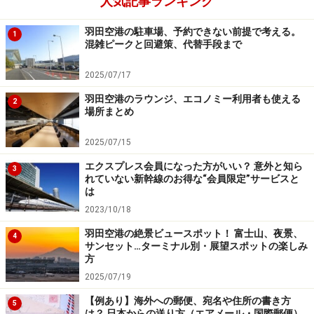
人気記事ランキング
羽田空港の駐車場、予約できない前提で考える。
1
混雑ピークと回避策、代替手段まで
2025/07/17
羽田空港のラウンジ、エコノミー利用者も使える
2
場所まとめ
2025/07/15
エクスプレス会員になった方がいい？ 意外と知ら
3
れていない新幹線のお得な“会員限定”サービスと
は
2023/10/18
羽田空港の絶景ビュースポット！ 富士山、夜景、
4
サンセット…ターミナル別・展望スポットの楽しみ
方
2025/07/19
【例あり】海外への郵便、宛名や住所の書き方
5
は？ 日本からの送り方（エアメール・国際郵便）