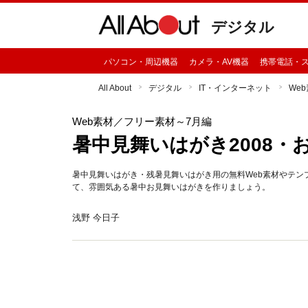
デジタル
パソコン・周辺機器
カメラ・AV機器
携帯電話・
All About
デジタル
IT・インターネット
We
Web素材
／フリー素材～7月編
暑中見舞いはがき2008・
暑中見舞いはがき・残暑見舞いはがき用の無料Web素材やテン
て、雰囲気ある暑中お見舞いはがきを作りましょう。
浅野 今日子