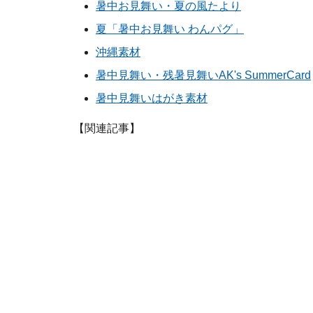
暑中お見舞い・夏の風たより
夏「暑中お見舞い わんパグ」
沖縄素材
暑中見舞い・残暑見舞いAK's SummerCard
暑中見舞いはがき素材
【関連記事】