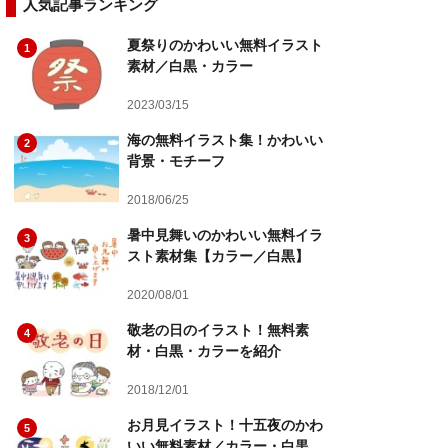
人気記事ランキング
夏祭りのかわいい無料イラスト
1
素材／白黒・カラー
2023/03/15
海の無料イラスト集！かわいい
2
背景・モチーフ
2018/06/25
暑中見舞いのかわいい無料イラ
3
スト素材集【カラー／白黒】
2020/08/01
敬老の日のイラスト！無料素
4
材・白黒・カラーを紹介
2018/12/01
お月見イラスト！十五夜のかわ
5
いい無料素材／カラー・白黒