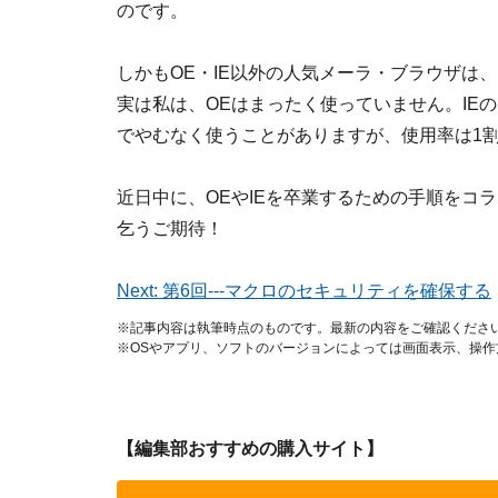
のです。
しかもOE・IE以外の人気メーラ・ブラウザは、
実は私は、OEはまったく使っていません。IE
でやむなく使うことがありますが、使用率は1
近日中に、OEやIEを卒業するための手順をコ
乞うご期待！
Next: 第6回---マクロのセキュリティを確保する
※記事内容は執筆時点のものです。最新の内容をご確認くださ
※OSやアプリ、ソフトのバージョンによっては画面表示、操
【編集部おすすめの購入サイト】