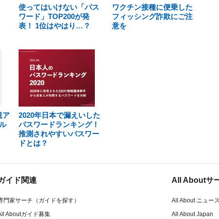
使ってはいけない「パス
ワクチン接種に便乗した
ワード」TOP200が発
フィッシング詐欺にご注
表！ 1位はやはり…？
意を
規ア
2020年日本で漏えいした
ル
パスワードランキング！
推測されやすいパスワー
ドとは？
ガイド関連
All Abou
専門家サーチ（ガイドを探す）
All About ニュー
All Aboutガイド募集
All About Japan