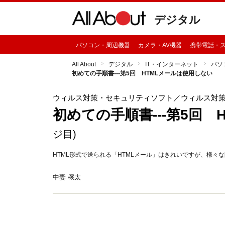
デジタル
パソコン・周辺機器
カメラ・AV機器
携帯電話・
All About
デジタル
IT・インターネット
パソ
初めての手順書---第5回 HTMLメールは使用しない
ウィルス対策・セキュリティソフト
／ウィルス対
初めての手順書---第5回 
ジ目)
HTML形式で送られる「HTMLメール」はきれいですが、様
中妻 穣太