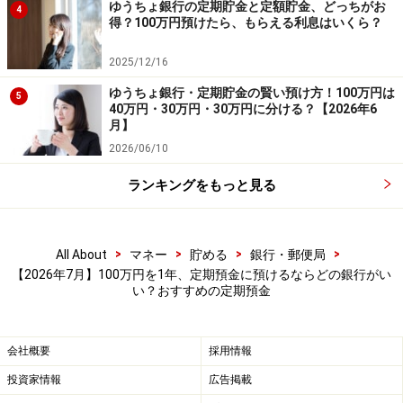
ゆうちょ銀行の定期貯金と定額貯金、どっちがお
4
得？100万円預けたら、もらえる利息はいくら？
2025/12/16
ゆうちょ銀行・定期貯金の賢い預け方！100万円は
5
40万円・30万円・30万円に分ける？【2026年6
月】
2026/06/10
ランキングをもっと見る
>
>
>
>
All About
マネー
貯める
銀行・郵便局
【2026年7月】100万円を1年、定期預金に預けるならどの銀行がい
い？おすすめの定期預金
2026年7月におすすめする定期預金 ※画像：All About編集部
作成
会社概要
採用情報
新たに口座開設する方限定のキャンペーン
投資家情報
広告掲載
も！