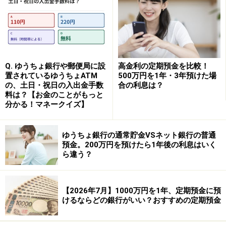
③東京スター銀行
商品名：スターワン円定期預金プラス＜インターネ
ット限定＞
金利：1.30％
Q. ゆうちょ銀行や郵便局に設
高金利の定期預金を比較！
置されているゆうちょATM
500万円を1年・3年預けた場
預入期間：1年
の、土日・祝日の入出金手数
合の利息は？
料は？【お金のことがもっと
預入金額：50万円以上（1円単位）
分かる！マネークイズ】
※新規口座開設であれば、「新規口座開設優遇プラン ス
ターワン円定期預金」が利用でき、1年ものの金利が年
ゆうちょ銀行の通常貯金VSネット銀行の普通
預金。200万円を預けたら1年後の利息はいく
1.35％になる。預入金額50万円以上で、インターネット
ら違う？
限定。預入期限は口座開設日の翌々月末まで。
【2026年7月】1000万円を1年、定期預金に預
④大光銀行 えちご大花火支店
けるならどの銀行がいい？おすすめの定期預金
商品名：正三尺玉定期預金