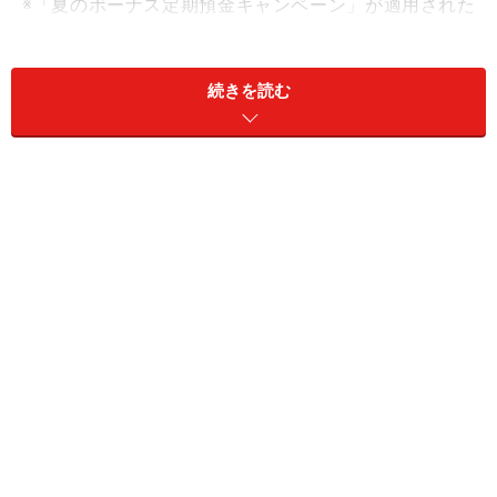
※「夏のボーナス定期預金キャンペーン」が適用された
金利。対象商品はスーパー定期預金と大口定期預金で、
募集総額1500億円に到達した時点で取扱終了（2026年5
続きを読む
月13日に募集開始）。1人当たりの預入上限額なし。
※新規口座開設であれば、「はじめての定期預金＜はじ
めくん＞」が利用でき、1年ものの金利が年1.55％とな
る。預入金額は1円以上、上限なし。預入期限は口座開
設月を含む当初3カ月間。2026年7月1日に預入金額と金
利改定。
②auじぶん銀行
商品名：円定期預金
金利：1.30％