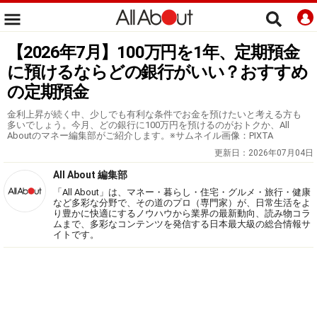
【2026年7月】100万円を1年、定期預金
に預けるならどの銀行がいい？おすすめ
の定期預金
金利上昇が続く中、少しでも有利な条件でお金を預けたいと考える方も
多いでしょう。今月、どの銀行に100万円を預けるのがおトクか、All
Aboutのマネー編集部がご紹介します。※サムネイル画像：PIXTA
更新日：
2026年07月04日
All About 編集部
「All About」は、マネー・暮らし・住宅・グルメ・旅行・健康
など多彩な分野で、その道のプロ（専門家）が、日常生活をよ
り豊かに快適にするノウハウから業界の最新動向、読み物コラ
ムまで、多彩なコンテンツを発信する日本最大級の総合情報サ
イトです。