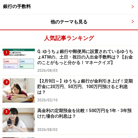
象。対象期間は2026年6月1日～8月31日。2026年6月22
銀行の手数料
日に1.10％から金利引き上げ。
他のテーマも見る
⑥オリックス銀行
人気記事ランキング
商品名：eダイレクト定期預金～インターネット取
Q. ゆうちょ銀行や郵便局に設置されているゆうち
1
ょATMの、土日・祝日の入出金手数料は？【お金
引専用預金～スーパー定期
のことがもっと分かる！マネークイズ】
金利：1.25％
2026/08/03
預入期間：1年
【2月9日～】ゆうちょ銀行が金利引き上げ！定期
2
貯金に20万円、50万円、100万円預けると利息
預入金額：100万円以上300万円未満
は？
2026/02/10
※新規口座開設の場合は、「eダイレクト定期預金 優遇金
利プログラム」が利用でき、1年ものは金利年1.50％とな
高金利の定期預金を比較！500万円を1年・3年預
3
けた場合の利息は？
る。預入上限額は1000万円。申し込みは、口座開設日か
ら翌々月末日まで。
2026/08/02