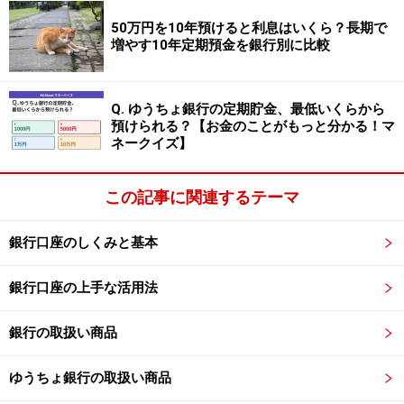
金利：1.30％
50万円を10年預けると利息はいくら？長期で
預入期間：1年
増やす10年定期預金を銀行別に比較
預入金額：1万円以上100万円まで（1円単位）
Q. ゆうちょ銀行の定期貯金、最低いくらから
※1人100万円まで。えちご大花火支店 普通預金からの振
預けられる？【お金のことがもっと分かる！マ
替限定。
ネークイズ】
この記事に関連するテーマ
⑤ソニー銀行
商品名：円定期預金
銀行口座のしくみと基本
金利：1.25％
銀行口座の上手な活用法
預入期間：1年
預入金額：1000円以上（1円単位）
銀行の取扱い商品
※「円定期特別金利」が適用された金利。新規預け入れ
ゆうちょ銀行の取扱い商品
と、期間中に満期を迎え自動継続となる円定期預金が対