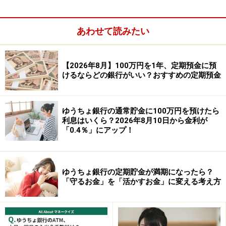
あわせて読みたい
【2026年8月】100万円を1年、定期預金に預
けるならどの銀行がいい？おすすめの定期預金
ゆうちょ銀行の通常貯金に100万円を預けたら
預入期間：1年
利息はいくら？2026年8月10日から金利が
「0.4％」にアップ！
預入金額：1万円以上（1円単位）
※「夏の1年もの特別金利キャンペーン」が適用された金
ゆうちょ銀行の定期貯金が満期になったら？
利。預入金額および回数に上限なし。キャンペーン期間
「守るお金」を「活かすお金」に変える考え方
は2026年6月1日～8月31日。2026年6月29日に1.20％か
ら金利引き上げ。