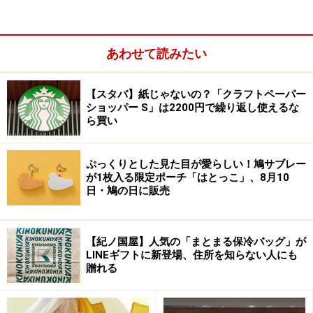
あわせて読みたい
【スタバ】紙じゃないの？「クラフトペーパー
ショッパー S」は2200円で繰り返し使えるな
ら買い
ル・クルーゼ(Le Creuset) ボトル 水筒 大容量 1000ml
シェルピンク ステンレス 真空断熱 保温 保冷 広口 洗
いやすい お手入れ簡単 On the Go 持ち運び 便利
ぷっくりとした見た目が愛らしい！鳩サブレー
が1枚入る限定ポーチ「はとっこ」、8月10
日・鳩の日に販売
【紀ノ国屋】人気の「まとまる保冷バッグ」が
LINEギフトに新登場、住所を知らない人にも
贈れる
Amazonで見る