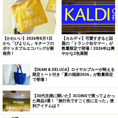
全9色のカラーバリエーション
【かわいい】2026年8月1日
【カルディ】可愛すぎると話
カラバリは鮮やかな全9色（※画像出典：ル・クルーゼ ジャ
ポン）
から「ぴよりん」モチーフの
題の「トランク缶サマー」が
ポケッタブルエコバッグが新
数量限定で登場！2026年は爽
カラーはチェリーレッド、オレンジ、ネクター、バンブ
発売！
やかな2色展開
ーグリーン、ディープティール、シェルピンク、ベリ
ー、コットン、マットブラックの全9色展開。丸みのあ
【DEAN & DELUCA】ロイヤルブルーが映える
限定トート付き「夏の福袋2026」が数量限定
るフォルムと鮮やかな配色で、コーディネートのアクセ
で登場！
ントとしても活躍してくれそう。
【30代主婦に聞いた】3COINSで買ってよかっ
購入方法
た商品3選！「旅行先ですごく役に立った」便
利アイテムは？
発売日：
2026年7月1日（水）～発売中
取扱店舗：
ル・クルーゼ ショップ／全国のお取り扱い百