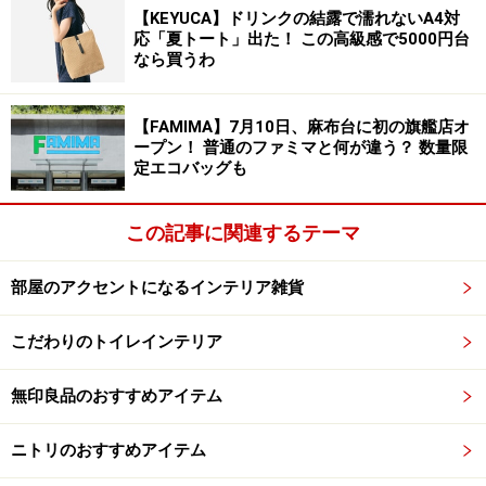
【KEYUCA】ドリンクの結露で濡れないA4対
貨店／
公式オンラインショップ
／その他オンラインショ
応「夏トート」出た！ この高級感で5000円台
ップ（楽天、Yahoo!ショッピング、Amazon、三越伊勢丹
なら買うわ
オンラインストアなど）
カラー：
チェリーレッド、オレンジ、ネクター、バンブ
【FAMIMA】7月10日、麻布台に初の旗艦店オ
ーグリーン、ディープティール、シェルピンク、ベリ
ープン！ 普通のファミマと何が違う？ 数量限
定エコバッグも
ー、コットン、マットブラック（全9色）
スペック：直径7cm・高さ20cm・深さ10cm、容量
この記事に関連するテーマ
250ml、重量200g
価格：
3850円（税込）
部屋のアクセントになるインテリア雑貨
注意事項：
公式オンラインショップ
で確認
こだわりのトイレインテリア
※記事内容は執筆時点のものです。最新の内容をご確認くださ
い。
無印良品のおすすめアイテム
ニトリのおすすめアイテム
【編集部おすすめの購入サイト】