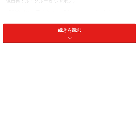
像出典：ル・クルーゼ ジャポン）
「500mlでは重すぎる」「小さなバッグに入らない」と
いう声に応え、誕生したのが250mlサイズ。お出かけ用
の小さめバッグにもすっきりと収まり、大人世代の日常
続きを読む
使いにぴったりの軽やかさを備えています。
保温・保冷機能も健在で、56℃以上・8℃以下の温度を6
時間キープ。散歩や近所へのお出かけ時の水分補給、コ
ーヒー専用のサブボトルにもぴったりです。既存の
500mlボトルとトップ部分の付け替えが可能で、カラー
を組み合わせて自分らしくカスタマイズできるのも嬉し
いポイント。