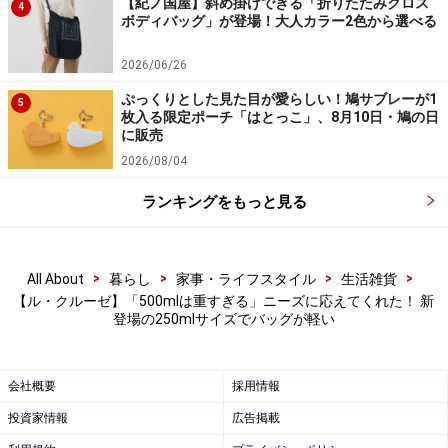
【紀ノ国屋】斜め掛けできる「折りたたみクロス
4
ボディバッグ」が登場！大人カラー2色から選べる
2026/06/26
ぷっくりとした見た目が愛らしい！鳩サブレーが1
5
枚入る限定ポーチ「はとっこ」、8月10日・鳩の日
に販売
2026/08/04
ランキングをもっと見る
>
>
>
>
All About
暮らし
家事・ライフスタイル
生活雑貨
【ル・クルーゼ】「500mlは重すぎる」ニーズに応えてくれた！ 新
登場の250mlサイズでバッグが軽い
会社概要
採用情報
投資家情報
広告掲載