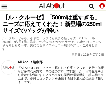
【ル・クルーゼ】「500mlは重すぎる」
ニーズに応えてくれた！ 新登場の250ml
サイズでバッグが軽い
ル・クルーゼから、小さなバッグにも収まる新サイズ「OTGボトル
250ml」が7月1日に登場。全9色の鮮やかなカラーで、お出かけシーンを
さらりと彩る一本。気になるサイズやカラー展開を詳しくご紹介しま
す。
更新日：
2026年07月03日
All About 編集部
「All About」は、マネー・暮らし・住宅・グルメ・旅行・健康
など多彩な分野で、その道のプロ（専門家）が、日常生活をよ
り豊かに快適にするノウハウから業界の最新動向、読み物コラ
ムまで、多彩なコンテンツを発信する日本最大級の総合情報サ
イトです。