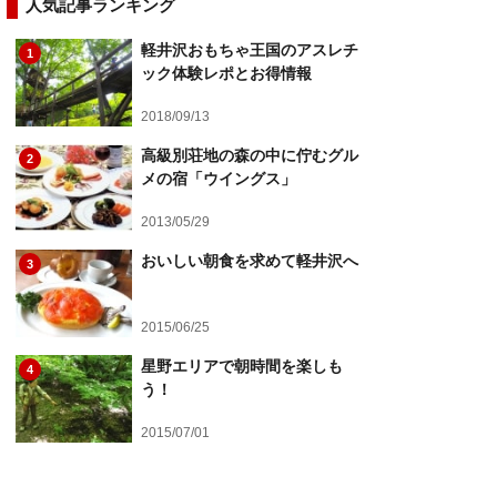
人気記事ランキング
軽井沢おもちゃ王国のアスレチ
1
ック体験レポとお得情報
2018/09/13
高級別荘地の森の中に佇むグル
2
メの宿「ウイングス」
2013/05/29
おいしい朝食を求めて軽井沢へ
3
2015/06/25
星野エリアで朝時間を楽しも
4
う！
2015/07/01