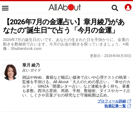
【2026年7月の金運占い】章月綾乃があ
なたの“誕生日”で占う「今月の金運」
2026年7月の誕生日占いです。あなたの生まれた日を手掛かりに、金運の
動きを数秘術で占います。今月のお金の動きを探っていきましょう。※画
像：Shutterstock.com
更新日：
2026年06月30日
章月 綾乃
占い ガイド
雑誌やWeb、書籍など幅広い媒体で占いや心理テストの執筆・
監修を手掛ける。All About「大人のための星占い」「幸せのカ
ルテ」、GINZA「開運レター占い」など連載を多く持ち、著書
も多数。西洋占星術、周易、手相、数秘術、ダイスやカード占
い、しぐさや言葉グセの研究など守備範囲は広め。
プロフィール詳細
執筆記事一覧