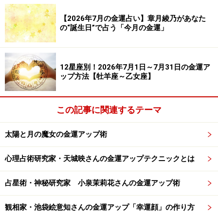
一獲千金タイプ。儲けることに貪欲。稼ぐスイッチが入
ると、収入アップが無限大。
【2026年7月の金運占い】章月綾乃があなた
の“誕生日”で占う「今月の金運」
2026年7月の金運
【1、10、19、28日生まれ】
12星座別！2026年7月1日～7月31日の金運ア
ップ方法【牡羊座～乙女座】
＜特別を買う＞
スペシャルな体験をする、憧れの品を買うなど、お金を
動かしましょう。手持ちが心細くなったとしても、ステ
この記事に関連するテーマ
ータスが上がって、金運アップにつながっていくでしょ
う。
太陽と月の魔女の金運アップ術
心理占術研究家・天城映さんの金運アップテクニックとは
ちょっといい文具や道具を買うのもオススメです。
【2、11、20、29日生まれ】
占星術・神秘研究家 小泉茉莉花さんの金運アップ術
＜お試し価格で＞
観相家・池袋絵意知さんの金運アップ「幸運顔」の作り方
アンテナを張って、お手軽プランに注目をしましょう。