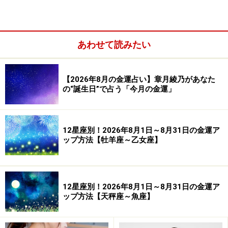
あわせて読みたい
【2026年8月の金運占い】章月綾乃があなた
の“誕生日”で占う「今月の金運」
【2、11、20、29日生まれ】
コツコツ貯蓄タイプ。ある程度、手元にないと落ち着か
ない。お金の話は秘密主義。
12星座別！2026年8月1日～8月31日の金運ア
ップ方法【牡羊座～乙女座】
【3、12、21、30日生まれ】
宵越しの銭はもたないタイプ。稼いだら稼いだ分だけ使
い切る傾向がありそう。
12星座別！2026年8月1日～8月31日の金運ア
【4、13、22、31日生まれ】
ップ方法【天秤座～魚座】
先立つものは金タイプ。金銭感覚はリアルで、シビア。
リターンのない出費はしない。