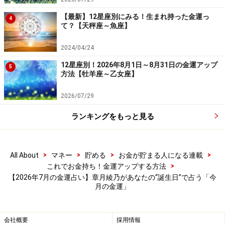
＜学びタイム＞
【最新】12星座別にみる！生まれ持った金運っ
向学心が高まっています。
4
て？【天秤座～魚座】
何か新しい知識や技術の習得を視野に入れていきましょ
2024/04/24
う。解説動画を見てみたり、ノウハウ本に目を通したり
12星座別！2026年8月1日～8月31日の金運アップ
5
方法【牡羊座～乙女座】
するだけでも、全体のイメージがつかめるはず。公共サ
ービスもフル活用で！
2026/07/29
【5、14、23日生まれ】
ランキングをもっと見る
＜メリハリをつける＞
節約スイッチが入りそう。
>
>
>
>
All About
マネー
貯める
お金が貯まる人になる連載
>
もったいない、必要ないと出費をセーブできそう。で
これでお金持ち！金運アップする方法
【2026年7月の金運占い】章月綾乃があなたの“誕生日”で占う「今
も、その結果、「お金がないのかな？」と思われてしま
月の金運」
うと、損をすることに。
会社概要
採用情報
お祝い、身だしなみなど評判に直結する部分は、出し惜