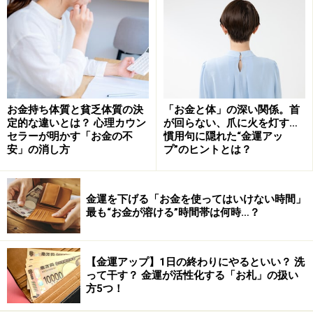
【5、14、23日生まれ】
金が金を儲けるタイプ。投資のセンスあり。金銭感覚バ
ッチリ、アンテナも良好。
【6、15、24日生まれ】
大盤振る舞いタイプ。お金が入ったら、パーッと使う。
お金持ち体質と貧乏体質の決
「お金と体」の深い関係。首
定的な違いとは？ 心理カウン
が回らない、爪に火を灯す…
自分へのご褒美も買いがち。
セラーが明かす「お金の不
慣用句に隠れた“金運アッ
安」の消し方
プ”のヒントとは？
【7、16、25日生まれ】
金は天下の回りものタイプ。あればあるなりに、なけれ
ばないなりに過ごせるタイプ。
金運を下げる「お金を使ってはいけない時間」
最も“お金が溶ける”時間帯は何時…？
【8、17、26日生まれ】
チリも積もれば山となるタイプ。お金に対して無頓着
【金運アップ】1日の終わりにやるといい？ 洗
で、成り行きに任せやすい。
って干す？ 金運が活性化する「お札」の扱い
方5つ！
【9、18、27日生まれ】