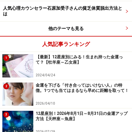
キャンペーンや割安な体験コースで、いろいろな世界を
人気心理カウンセラー石原加受子さんの貧乏体質脱出方法と
のぞくなんていかが？
は
この先も続けていきたいもの、自分に合っている世界な
他のテーマも見る
どが見つかりそう。
人気記事ランキング
【3、12、21、30日生まれ】
＜人のためにお金を使う＞
【最新】12星座別にみる！生まれ持った金運っ
1
て？【牡羊座～乙女座】
家族や親しい友達、好きな人、同僚など、あなたの大切
な人を支えてあげましょう。
2024/04/24
金運を下げる「付き合ってはいけない人」の特
2
ねぎらいのドリンクやお菓子を差し入れる、好きな物を
徴。1つでも当てはまるなら早めに距離を取って！
用意するなど、アイデアが浮かぶはず。
2026/04/10
ふるさと納税の新プランにも注目を。
12星座別！2026年8月1日～8月31日の金運アップ
3
方法【天秤座～魚座】
【4、13、22、31日生まれ】
2026/07/29