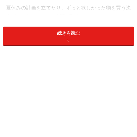
夏休みの計画を立てたり、ずっと欲しかった物を買う決
心がついたり、大きな金額が動くことも。
続きを読む
人生の喜びや楽しみのために、お金を使えることは、幸
せなことです。使ったら、それ以上に稼げばいいだけ。
シンプル思考で進みましょう。
誕生日別！ あなたの「基本キャラ」
【1、10、19、28日生まれ】
金に糸目はつけないタイプ。使う時は、思い切りよくい
く。たまのぜいたくが好き。