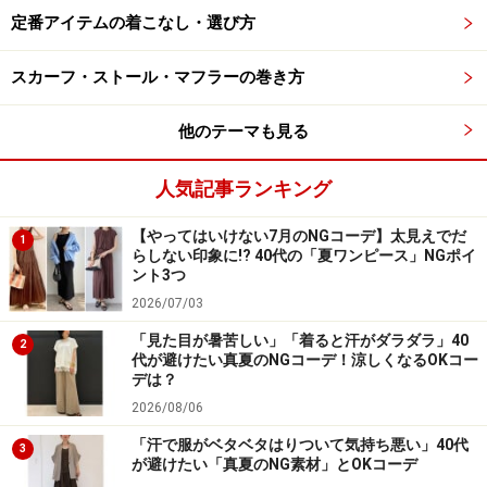
定番アイテムの着こなし・選び方
楽天市場で人気のレディースファッションをチェ
ック！
スカーフ・ストール・マフラーの巻き方
他のテーマも見る
人気記事ランキング
【やってはいけない7月のNGコーデ】太見えでだ
1
らしない印象に!? 40代の「夏ワンピース」NGポイ
ント3つ
2026/07/03
「見た目が暑苦しい」「着ると汗がダラダラ」40
2
代が避けたい真夏のNGコーデ！涼しくなるOKコー
デは？
2026/08/06
「汗で服がベタベタはりついて気持ち悪い」40代
3
が避けたい「真夏のNG素材」とOKコーデ