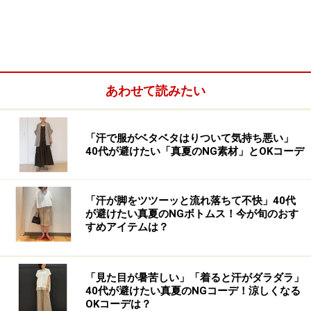
ーユーのベストセラーアイテム。ランジェリーライクな
アイテムは、2026年春夏シーズンの大きなトレンドとし
て注目を集めています。
生地には上品な光沢感を持つサテン素材を使用してお
あわせて読みたい
り、縁にはレースが施されています。キャミソールの形
は重ね着もしやすく、夏はもちろん、オールシーズン着
「汗で服がベタベタはりついて気持ち悪い」
られます。
40代が避けたい「真夏のNG素材」とOKコーデ
カラバリは写真のブラック、ナチュラル、ライトブルー
の3色です。
「汗が脚をツツーッと流れ落ちて不快」40代
が避けたい真夏のNGボトムス！今が旬のおす
すめアイテムは？
首の詰まったノースリーブのトップスに重ねると上品な雰囲
「見た目が暑苦しい」「着ると汗がダラダラ」
気に 出典：StyleHint
40代が避けたい真夏のNGコーデ！涼しくなる
OKコーデは？
大人が上品に着るためには、下着っぽくなり過ぎないよ