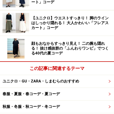
ート」コーデ
トレンドを大人っぽく取り入れた「レースキャミソー
ル」コーデ、ぜひ参考にしてみてくださいね。
【ユニクロ】ウエストすっきり！ 脚のライン
はしっかり隠れる！ 大人かわいい「フレアス
カート」コーデ
大人の女性が取り入れやすい！GUの甘めアイテム3選
顔もおなかもすっきり見え！ 二の腕も隠れ
【関連記事】
る！ 抜け感抜群の「ふんわりワンピ」でつく
【GU】2990円以下の「大人かわいいトレンドアイテム」
る40代の夏コーデ
でつくる！40代のほんのり甘め初夏コーデ3選
この記事に関連するテーマ
※記事内容は執筆時点のものです。最新の内容をご確認くださ
い。
ユニクロ・GU・ZARA・しまむらのおすすめ
春服・夏服・春コーデ・夏コーデ
【編集部おすすめの購入サイト】
秋服・冬服・秋コーデ・冬コーデ
Amazonで人気のレディースファッションをチェッ
ク！