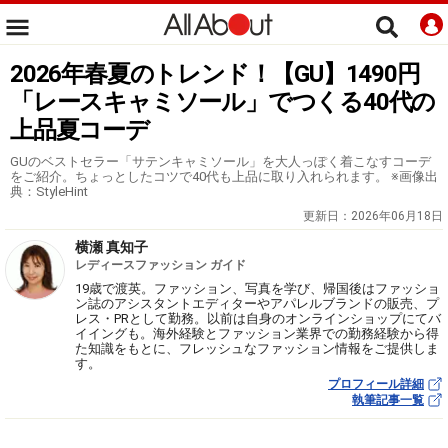
2026年春夏のトレンド！【GU】1490円
「レースキャミソール」でつくる40代の
上品夏コーデ
GUのベストセラー「サテンキャミソール」を大人っぽく着こなすコーデ
をご紹介。ちょっとしたコツで40代も上品に取り入れられます。 ※画像出
典：StyleHint
更新日：
2026年06月18日
横瀬 真知子
レディースファッション ガイド
19歳で渡英。ファッション、写真を学び、帰国後はファッショ
ン誌のアシスタントエディターやアパレルブランドの販売、プ
レス・PRとして勤務。以前は自身のオンラインショップにてバ
イイングも。海外経験とファッション業界での勤務経験から得
た知識をもとに、フレッシュなファッション情報をご提供しま
す。
プロフィール詳細
執筆記事一覧