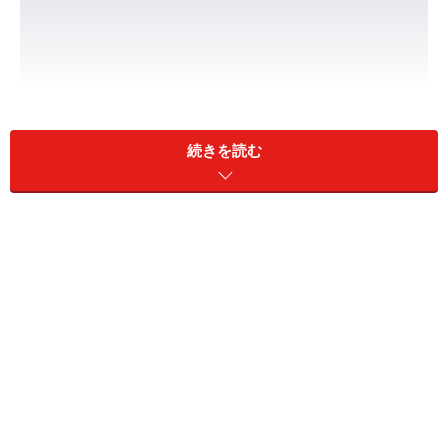
ジーユー サテンキャミソール 1490円（税込）
続きを読む
こちらの「サテンキャミソール」（税込1490円）は、ジ