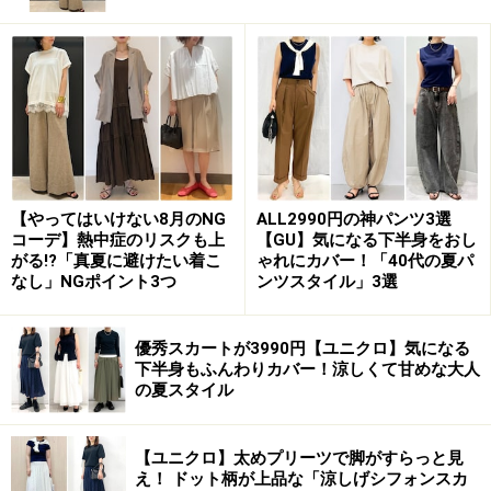
う、色使いや肌見せの割合を調整するのがポイント。写
真のようにデコルテまわりの肌が出ない、首の詰まった
トップスに重ねると品よく取り入れられます。
【やってはいけない8月のNG
ALL2990円の神パンツ3選
コーデ】熱中症のリスクも上
【GU】気になる下半身をおし
がる!?「真夏に避けたい着こ
ゃれにカバー！「40代の夏パ
なし」NGポイント3つ
ンツスタイル」3選
優秀スカートが3990円【ユニクロ】気になる
下半身もふんわりカバー！涼しくて甘めな大人
の夏スタイル
ボトムスにはキャミソールと同じブラックのGU「ドレー
プワイドパンツ」を合わせて、スタイリッシュにまとめ
【ユニクロ】太めプリーツで脚がすらっと見
え！ ドット柄が上品な「涼しげシフォンスカ
るのがおすすめです。