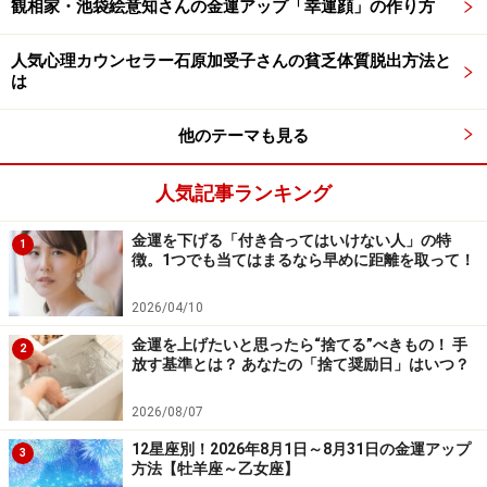
観相家・池袋絵意知さんの金運アップ「幸運顔」の作り方
オススメするのは、「つもり貯金」家計簿です。
人気心理カウンセラー石原加受子さんの貧乏体質脱出方法と
つもり貯金は、使ったつもりで、同額を貯めていくやり
は
方です。多くの場合、「我慢しよう」と思っただけで
他のテーマも見る
は、何を我慢したのかを忘れてしまうでしょう。
人気記事ランキング
でも、「980円のお刺身をやめた」などと記録しておけ
るように、買わなかったリストも残していくといいので
金運を下げる「付き合ってはいけない人」の特
1
徴。1つでも当てはまるなら早めに距離を取って！
す。使わなかった分は、お財布に残すのではなく、別に
すること。つもり貯金家計簿と数字を合わせていきまし
2026/04/10
ょう。
金運を上げたいと思ったら“捨てる”べきもの！ 手
2
放す基準とは？ あなたの「捨て奨励日」はいつ？
これによって、あなたの本来の志向、ニーズの強さ、我
2026/08/07
慢強さが可視化されます。金運コントロールができる気
がしませんか？
12星座別！2026年8月1日～8月31日の金運アップ
3
方法【牡羊座～乙女座】