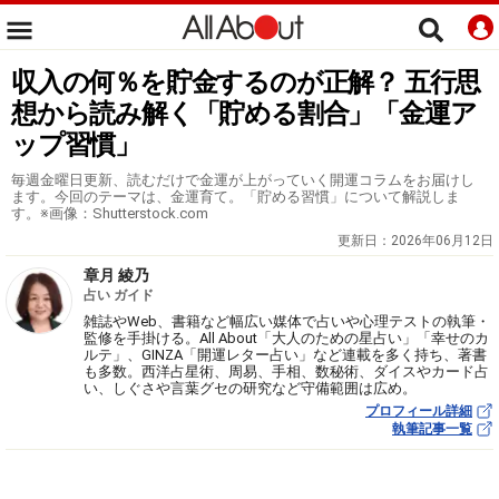
収入の何％を貯金するのが正解？ 五行思
想から読み解く「貯める割合」「金運ア
ップ習慣」
毎週金曜日更新、読むだけで金運が上がっていく開運コラムをお届けし
ます。今回のテーマは、金運育て。「貯める習慣」について解説しま
す。※画像：Shutterstock.com
更新日：
2026年06月12日
章月 綾乃
占い ガイド
雑誌やWeb、書籍など幅広い媒体で占いや心理テストの執筆・
監修を手掛ける。All About「大人のための星占い」「幸せのカ
ルテ」、GINZA「開運レター占い」など連載を多く持ち、著書
も多数。西洋占星術、周易、手相、数秘術、ダイスやカード占
い、しぐさや言葉グセの研究など守備範囲は広め。
プロフィール詳細
執筆記事一覧