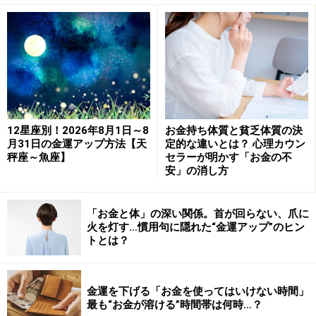
古代中国では、「木火土金水」の5つの要素で、全てが
読み解ける、全てが網羅されていると考えられていまし
た。お気付きのように、「金」は5つのうちの1つ。つま
り2割です。まず、2割を貯蓄に回していく。できる範囲
で構いません。目指していく。
次は、金を生む「土」の分も意識していきましょう。
12星座別！2026年8月1日～8
お金持ち体質と貧乏体質の決
月31日の金運アップ方法【天
定的な違いとは？ 心理カウン
「木火土金水」の「土」の部分です。「金」に「土」が
秤座～魚座】
セラーが明かす「お金の不
加わることで、5つの要素のうち2つ、つまり全体の4割
安」の消し方
ということになります。すると、これは「金」を生む領
域に入っていきますから、お金が動き出します。なんだ
「お金と体」の深い関係。首が回らない、爪に
火を灯す…慣用句に隠れた“金運アップ”のヒン
か楽しみになってくるでしょう？
トとは？
【家計における五行】
「金」はお金。今回は、貯金に回す目標となります。
金運を下げる「お金を使ってはいけない時間」
最も“お金が溶ける”時間帯は何時…？