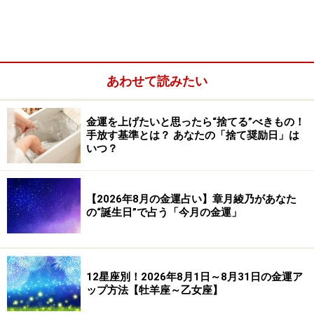
あわせて読みたい
金運を上げたいと思ったら“捨てる”べきもの！
手放す基準とは？ あなたの「捨て奨励日」は
いつ？
このあたりをクリアしている人は、もう読まなくて大丈
【2026年8月の金運占い】章月綾乃があなた
の“誕生日”で占う「今月の金運」
夫。合格です。
【五行思想で読み解く貯金】
まず、目指すべきは、2割です。次のステップは、4割。
12星座別！2026年8月1日～8月31日の金運ア
これは、おなじみの「五行思想」で読み解けます。
ップ方法【牡羊座～乙女座】