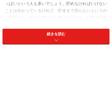
っぱいという人も多いでしょう。貯めなければいけない
ことは分かっているけれど、貯金まで回らないというの
が現状かも。収入が増えたら増えた分だけ、日常が活性
化するため、無理もないといえば、無理のない話です。
続きを読む
貯金の割合
さて、収入に対して、どれくらい貯めるのが正解だと思
いますか？
できるだけたくさん。よい心掛けです。
収入の半分。理想的といえそう。来年も余裕で生き延び
られます。