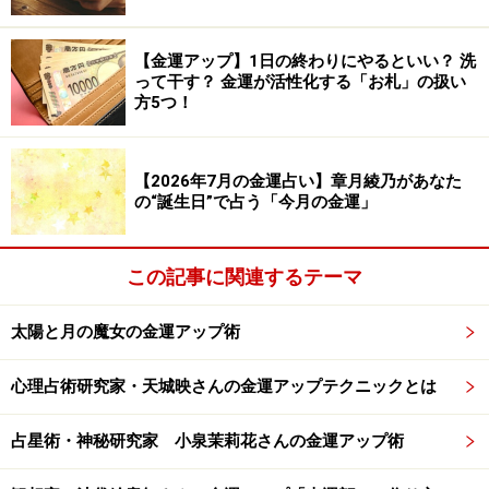
「土」は土台。生活全般です。ここの領域までお金を貯
められたら、金運は安定します。3割でももちろんOK！
【金運アップ】1日の終わりにやるといい？ 洗
って干す？ 金運が活性化する「お札」の扱い
「木」は、精神的な成長。自己投資や趣味のイメージ。
方5つ！
「土」を母体にして、大きく育っていきます。
【2026年7月の金運占い】章月綾乃があなた
「火」は、生命エネルギー。体を生かすためのあれこれ
の“誕生日”で占う「今月の金運」
です。ここもケチると、滞ることに。
この記事に関連するテーマ
「水」は、愛情。家族とのつながり、友情、同僚との関
係。子どもの教育費や社交費に当たるでしょう。
太陽と月の魔女の金運アップ術
お金は、ただ手元にとどめればよいものではないです。
心理占術研究家・天城映さんの金運アップテクニックとは
使うことで、全体が活性化していきます。
占星術・神秘研究家 小泉茉莉花さんの金運アップ術
さらに金運をアップさせるには