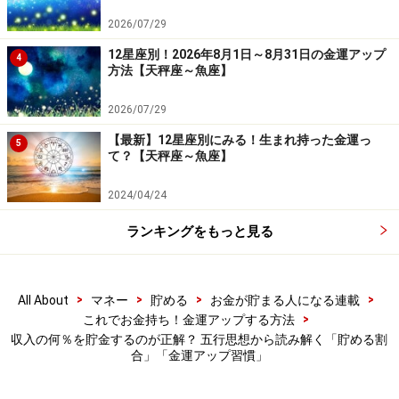
大事なのは、お金を残すことではなく、豊かに生きるこ
2026/07/29
とです。では、ちょっとの無理、我慢もありつつ、楽し
12星座別！2026年8月1日～8月31日の金運アップ
4
みながら貯めていきましょう。
方法【天秤座～魚座】
2026/07/29
※記事内容は執筆時点のものです。最新の内容をご確認くださ
い。
【最新】12星座別にみる！生まれ持った金運っ
5
本記事の内容は一般的な情報提供を目的としており、特定の金融
て？【天秤座～魚座】
商品や投資行動を推奨するものではありません。
投資や資産運用に関する最終的なご判断はご自身の責任において
2024/04/24
行ってください。
掲載情報の正確性・完全性については十分に配慮しております
が、その内容を保証するものではなく、これに基づく損失・損害
ランキングをもっと見る
などについて当社は一切の責任を負いません。
最新の情報や詳細については、必ず各金融機関やサービス提供者
の公式情報をご確認ください。
>
>
>
>
All About
マネー
貯める
お金が貯まる人になる連載
>
これでお金持ち！金運アップする方法
【編集部からのお知らせ】
・「家計」について、
アンケート（2026/8/31まで）
を実施
収入の何％を貯金するのが正解？ 五行思想から読み解く「貯める割
合」「金運アップ習慣」
中です！
※抽選で20名にAmazonギフト券1000円分プレゼント
※謝礼付きの限定アンケートやモニター企画に参加が可能に