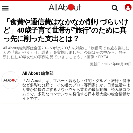
「食費や通信費はなかなか削りづらいけ
ど」40歳子育て世帯が“旅行”のために真
っ先に削った支出とは？
All About編集部は全国20～60代の200人を対象に「物価高でも旅を楽しむ
人の『家計やりくり』調査」を実施しました。今回はその中から、静岡
県に住む40歳女性の事例を見ていきましょう。※画像：PIXTA
更新日：
2026年06月09日
All About 編集部
「All About」は、マネー・暮らし・住宅・グルメ・旅行・健康
など多彩な分野で、その道のプロ（専門家）が、日常生活をよ
り豊かに快適にするノウハウから業界の最新動向、読み物コラ
ムまで、多彩なコンテンツを発信する日本最大級の総合情報サ
イトです。