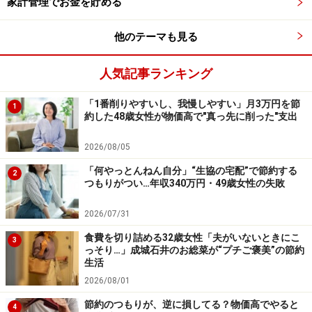
家計管理でお金を貯める
最後に、今後の「旅とお金の付き合い方」について考え
他のテーマも見る
ていることを聞きました。
人気記事ランキング
「旅行することは諦めたくないので、できるだけ普段か
ら節約して旅行した時にお金を使えるようにしたい」
「1番削りやすいし、我慢しやすい」月3万円を節
1
約した48歳女性が物価高で"真っ先に削った"支出
＜調査概要＞
2026/08/05
物価高でも旅を楽しむ人の「家計やりくり」調査
調査方法：インターネットアンケート
「何やっとんねん自分」“生協の宅配”で節約する
2
つもりがつい…年収340万円・49歳女性の失敗
調査実施日：2026年4月9～10日
調査対象：全国20～60代の200人（男性：53人、女性：
2026/07/31
147人）
食費を切り詰める32歳女性「夫がいないときにこ
3
っそり…」成城石井のお総菜が“プチご褒美”の節約
生活
※本記事で紹介している人物のプロフィールや数値など
2026/08/01
は、プライバシー保護のため編集部で一部改変している
節約のつもりが、逆に損してる？物価高でやると
場合があります。
4