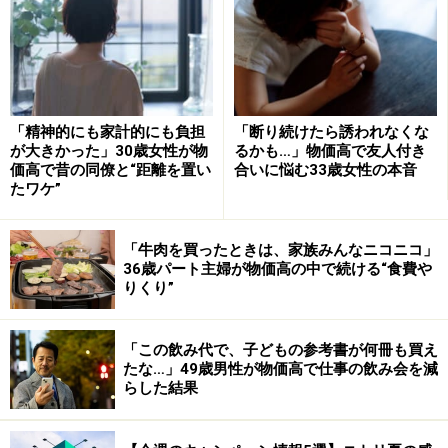
「衣服代を削った。食費や通信費はなかなか削りづらい
「精神的にも家計的にも負担
「断り続けたら誘われなくな
が大きかった」30歳女性が物
るかも…」物価高で友人付き
が、洋服は買い物に行く回数を減らして今あるものを使
価高で昔の同僚と“距離を置い
合いに悩む33歳女性の本音
えば事足りるため。優先度を考えた結果そのようになっ
たワケ”
た」
「牛肉を買ったときは、家族みんなニコニコ」
36歳パート主婦が物価高の中で続ける“食費や
こうして女性はおよそ月1万円節約しているそう。ま
りくり”
た、テーマパークなどレジャー施設の入場費用を少しで
も安く抑えるために、前売り券を探して買うようにして
「この飲み代で、子どもの参考書が何冊も買え
いるといい、女性の堅実ぶりがうかがえます。
たな…」49歳男性が物価高で仕事の飲み会を減
らした結果
では、節約した分、旅行ではどの費用にお金をかけてい
るのでしょうか。