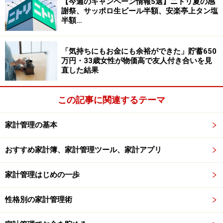
【今週のキャンペーン情報5選】ニトリ夏の感
謝祭、サッポロ生ビール半額、安楽亭上タン塩
半額…
「旅行中の食費は、たとえ物価高だとしてもケチりたく
ない。現地のおいしいものを楽しみたいし、それこそが
旅行の楽しみだと思うので。その土地の有名なものや、
「気持ちにもお金にも余裕ができた」貯蓄650
万円・33歳女性が物価高で友人付き合いを見
そこでしか食べられないものを味わいたい」
直した結果
お金の使い方に女性のこだわり、旅行への思いが感じら
この記事に関連するテーマ
れます。
家計管理の基本
今後も普段から節約して……
おすすめ家計簿、家計管理ツール、家計アプリ
女性にとって旅行はどのような存在なのか、物価高でも
旅行を諦めない理由を聞くと、「日常を忘れて、いつも
家計管理はじめの一歩
はできない経験をしてリフレッシュできるから。また新
しい出会いや発見があったり、家族との思い出もつくれ
性格別の家計管理術
たりするから」とコメント。