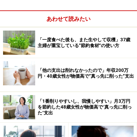
った」
食費や通信費はなかなか削りづらいけど
あわせて読みたい
旅行を楽しんだ様子の女性ですが、「テーマパークの入
園費が高く、家族5人で行くとすごい金額になる」と、
「一度食べた後も、また生やして収穫」37歳
主婦が重宝している“節約食材”の使い方
旅先で物価高を実感したといいます。では、旅行のため
に家計はどのように管理しているのでしょうか。真っ先
に削った支出について聞きました。
「他の支出は削れなかったので」年収200万
円・40歳女性が物価高で“真っ先に削った”支出
「1番削りやすいし、我慢しやすい」月3万円
を節約した48歳女性が物価高で"真っ先に削っ
た"支出