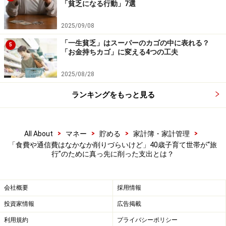
「貧乏になる行動」7選
※記事内容は執筆時点のものです。最新の内容をご確認くださ
2025/09/08
い。
「一生貧乏」はスーパーのカゴの中に表れる？
本記事の内容は一般的な情報提供を目的としており、特定の金融
5
「お金持ちカゴ」に変える4つの工夫
商品や投資行動を推奨するものではありません。
投資や資産運用に関する最終的なご判断はご自身の責任において
行ってください。
2025/08/28
掲載情報の正確性・完全性については十分に配慮しております
が、その内容を保証するものではなく、これに基づく損失・損害
ランキングをもっと見る
などについて当社は一切の責任を負いません。
最新の情報や詳細については、必ず各金融機関やサービス提供者
の公式情報をご確認ください。
>
>
>
>
All About
マネー
貯める
家計簿・家計管理
【編集部からのお知らせ】
「食費や通信費はなかなか削りづらいけど」40歳子育て世帯が“旅
・「家計」について、
アンケート（2026/8/31まで）
を実施
行”のために真っ先に削った支出とは？
中です！
※抽選で20名にAmazonギフト券1000円分プレゼント
※謝礼付きの限定アンケートやモニター企画に参加が可能に
会社概要
採用情報
なります
投資家情報
広告掲載
利用規約
プライバシーポリシー