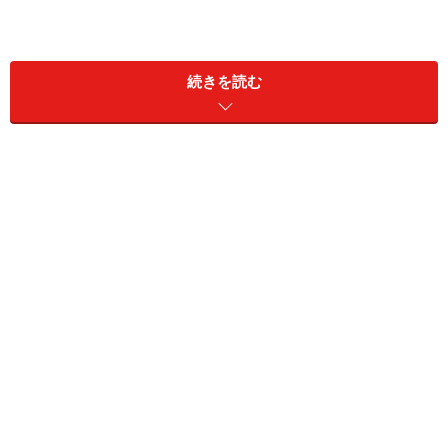
続きを読む
・世帯年収：1500万円
・貯蓄：1000万円
最近女性が行って感動した旅先は、「名古屋」だそう。
どんな思い出ができたのでしょうか。
「名古屋のレゴランド・ジャパンがよかったです。子ど
も連れでも楽しめる乗り物やアクティビティがたくさん
あって、親子共に楽しめた。隣接している水族館もよか