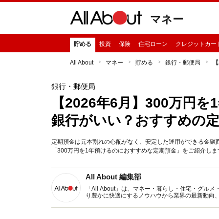
マネー
貯める
投資
保険
住宅ローン
クレジットカー
All About
マネー
貯める
銀行・郵便局
【
銀行・郵便局
【2026年6月】300万
銀行がいい？おすすめの定
定期預金は元本割れの心配がなく、安定した運用ができる金融商品
「300万円を1年預けるのにおすすめな定期預金」をご紹介します
All About 編集部
「All About」は、マネー・暮らし・住宅・
り豊かに快適にするノウハウから業界の最新動向
イトです。