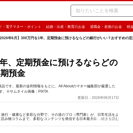
ド・電子マネー・ポイント
結婚・出産・教育のお金
退職金・老後のお金
税
2026年6月】300万円を1年、定期預金に預けるならどの銀行がいい？おすすめの
円を1年、定期預金に預けるならどの
期預金
です。最新の金利情報をもとに、All Aboutのマネー編集部が厳選した
。※サムネイル画像：PIXTA
更新日：2026年06月17日
グルメ・旅行・健康など多彩な分野で、その道のプロ（専門家）が、日常生活をよ
、読み物コラムまで、多彩なコンテンツを発信する日本最大級の総合情報サ
...続きを読む