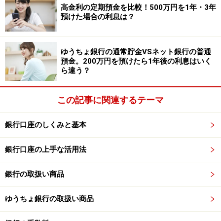
高金利の定期預金を比較！500万円を1年・3年
預入金額：1万円以上（1円単位）
預けた場合の利息は？
※「夏の1年もの特別金利キャンペーン」が適用された金
利。預入金額および回数に上限なし。キャンペーン期間
ゆうちょ銀行の通常貯金VSネット銀行の普通
預金。200万円を預けたら1年後の利息はいく
は2026年6月1日～8月31日。
ら違う？
⑤住信SBIネット銀行
この記事に関連するテーマ
商品名：円定期預金
銀行口座のしくみと基本
金利：1.20％
銀行口座の上手な活用法
預入期間：1年
預入金額：1000円以上（1円単位）
銀行の取扱い商品
※「円定期預金1年もの 夏の特別金利キャンペーン」が適
ゆうちょ銀行の取扱い商品
用されたケース。対象期間は2026年6月3日～8月30日の
預け入れ手続き完了分。個人客が対象で、1人当たりの