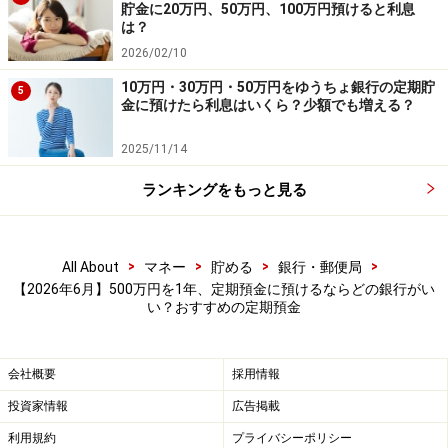
預入期間：1年
貯金に20万円、50万円、100万円預けると利息
は？
預入金額：1000円以上（1円単位）
2026/02/10
※「円定期特別金利」が適用された金利。新規預け入れ
10万円・30万円・50万円をゆうちょ銀行の定期貯
5
金に預けたら利息はいくら？少額でも増える？
と、期間中に満期を迎え自動継続となる円定期預金が対
象。対象期間は2026年6月1日～8月31日。
2025/11/14
ランキングをもっと見る
⑧愛媛銀行 四国八十八カ所支店
商品名：四国八十八カ所支店定期預金 スーパー定期
>
>
>
>
All About
マネー
貯める
銀行・郵便局
300
【2026年6月】500万円を1年、定期預金に預けるならどの銀行がい
い？おすすめの定期預金
金利：1.10％
預入期間：1年
会社概要
採用情報
預入金額：300万円以上1000万円以下（1円単位）
投資家情報
広告掲載
※特別金利プラン適用。終了時期は未定。
利用規約
プライバシーポリシー