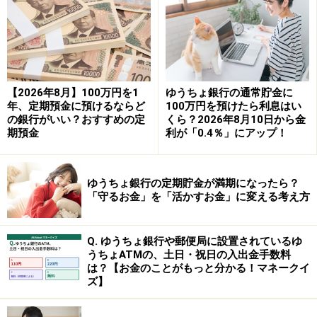
商品名：円定期預金
金利：1.20％
預入期間：1年
【2026年8月】100万円を1
ゆうちょ銀行の通常貯金に
預入金額：1000円以上（1円単位）
年、定期預金に預けるならど
100万円を預けたら利息はい
の銀行がいい？おすすめの定
くら？2026年8月10日から金
※「夏のボーナス特別金利キャンペーン」が適用された
期預金
利が「0.4％」にアップ！
金利。定期預金積立購入または「元利自動継続」「元金
自動継続」による預入れも対象。キャンペーン期間は
ゆうちょ銀行の定期貯金が満期になったら？
2026年6月8日～7月31日。
「守るお金」を「活かすお金」に変える考え方
④auじぶん銀行
Q. ゆうちょ銀行や郵便局に設置されているゆ
うちょATMの、土日・祝日の入出金手数料
商品名：円定期預金
は？【お金のことがもっと分かる！マネークイ
ズ】
金利：1.20％
預入期間：1年