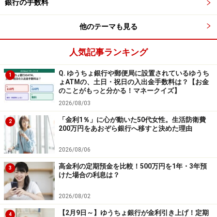
銀行の手数料
預入上限額なし。
他のテーマも見る
⑥大和ネクスト銀行
人気記事ランキング
商品名：円定期預金
Q. ゆうちょ銀行や郵便局に設置されているゆうち
1
金利：1.20％
ょATMの、土日・祝日の入出金手数料は？【お金
のことがもっと分かる！マネークイズ】
預入期間：1年
2026/08/03
預入金額：10万円以上（1円単位）
「金利1％」に心が動いた50代女性。生活防衛費
2
200万円をあおぞら銀行へ移すと決めた理由
※個人客が対象。
2026/08/06
⑦ソニー銀行
高金利の定期預金を比較！500万円を1年・3年預
3
けた場合の利息は？
商品名：円定期預金
2026/08/02
金利：1.10％
【2月9日～】ゆうちょ銀行が金利引き上げ！定期
4