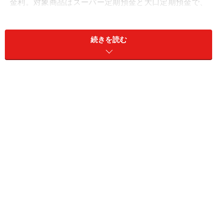
金利。対象商品はスーパー定期預金と大口定期預金で、
募集総額1500億円に到達した時点で取扱終了（2026年5
月13日に募集開始）。1人当たりの預入上限額なし。
続きを読む
※新規口座開設であれば、「はじめての定期預金＜はじ
めくん＞」が利用でき、1年ものの金利が年1.40％とな
る。預入金額は10万円以上、1人500万円まで。預入期限
は口座開設月を含む当初3カ月間。
②東京スター銀行
商品名：スターワン円定期預金プラス＜インターネ
ット限定＞