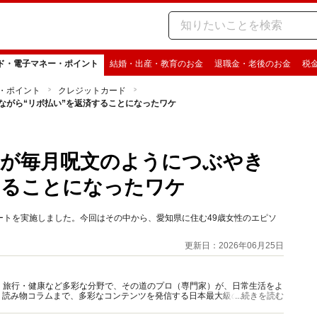
ド・電子マネー・ポイント
結婚・出産・教育のお金
退職金・老後のお金
税
・ポイント
クレジットカード
ながら“リボ払い”を返済することになったワケ
性が毎月呪文のようにつぶやき
することになったワケ
ンケートを実施しました。今回はその中から、愛知県に住む49歳女性のエピソ
更新日：2026年06月25日
グルメ・旅行・健康など多彩な分野で、その道のプロ（専門家）が、日常生活をよ
、読み物コラムまで、多彩なコンテンツを発信する日本最大級の総合情報サ
...続きを読む