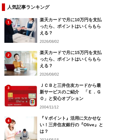
人気記事ランキング
楽天カードで月に10万円を支払
1
ったら、ポイントはいくらもら
える？
2026/08/02
楽天カードで月に15万円を支払
2
ったら、ポイントはいくらもら
える？
2026/08/02
ＪＣＢと三井住友カードから最
3
新サービスのご紹介 「Ｅ．Ｇ
Ｏ」と安心オプション
2004/11/12
『Ｖポイント』活用に欠かせな
4
い！三井住友銀行の『Olive』と
は？