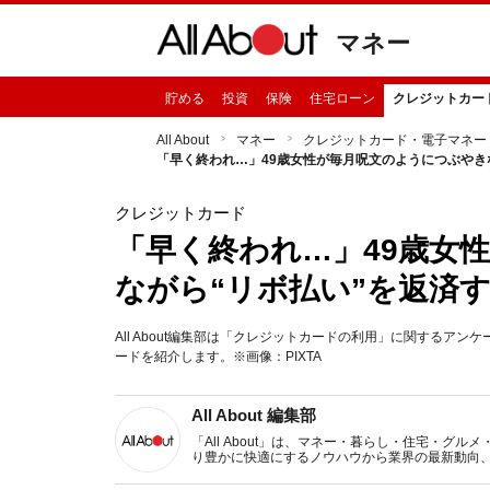
マネー
貯める
投資
保険
住宅ローン
クレジットカー
All About
マネー
クレジットカード・電子マネー
「早く終われ…」49歳女性が毎月呪文のようにつぶやき
クレジットカード
「早く終われ…」49歳女
ながら“リボ払い”を返済
All About編集部は「クレジットカードの利用」に関するア
ードを紹介します。※画像：PIXTA
All About 編集部
「All About」は、マネー・暮らし・住宅・
り豊かに快適にするノウハウから業界の最新動向
イトです。